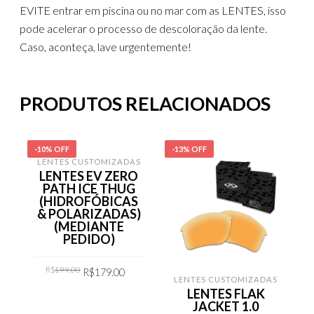
EVITE entrar em piscina ou no mar com as LENTES, isso
pode acelerar o processo de descoloração da lente.
Caso, aconteça, lave urgentemente!
PRODUTOS RELACIONADOS
-10% OFF
-13% OFF
-
LENTES CUSTOMIZADAS
LENTES EV ZERO
PATH ICE THUG
(HIDROFÓBICAS
& POLARIZADAS)
(MEDIANTE
PEDIDO)
Original
Current
R$
199.00
R$
179.00
price
price
LENTES CUSTOMIZADAS
was:
is:
LENTES FLAK
R$199.00.
R$179.00.
COMPRAR
JACKET 1.0