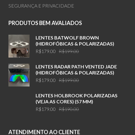
SEGURANÇA E PRIVACIDADE
PRODUTOS BEM AVALIADOS
LENTES BATWOLF BROWN
(HIDROFÓBICAS & POLARIZADAS)
Original
Current
R$
179.00
R$
199.00
price
price
was:
is:
LENTES RADAR PATH VENTED JADE
R$199.00.
R$179.00.
(HIDROFÓBICAS & POLARIZADAS)
Original
Current
R$
179.00
R$
199.00
price
price
was:
is:
LENTES HOLBROOK POLARIZADAS
R$199.00.
R$179.00.
(VEJA AS CORES) (57 MM)
Original
Current
R$
179.00
R$
190.00
price
price
was:
is:
R$190.00.
R$179.00.
ATENDIMENTO AO CLIENTE