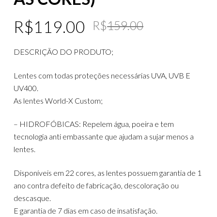
Original
Current
R$
119.00
R$
159.00
price
price
DESCRIÇÃO DO PRODUTO;
was:
is:
R$159.00
R$119.00
Lentes com todas proteções necessárias UVA, UVB E
UV400.
As lentes World-X Custom;
– HIDROFÓBICAS: Repelem água, poeira e tem
tecnologia anti embassante que ajudam a sujar menos a
lentes.
Disponíveis em 22 cores, as lentes possuem garantia de 1
ano contra defeito de fabricação, descoloração ou
descasque.
E garantia de 7 dias em caso de insatisfação.