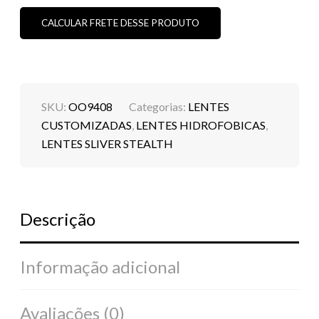
AS
CORES)
CALCULAR FRETE DESSE PRODUTO
QUANTIDADE
SKU:
OO9408
Categorias:
LENTES
CUSTOMIZADAS
,
LENTES HIDROFOBICAS
,
LENTES SLIVER STEALTH
Descrição
Informação adicional
Avaliações (0)