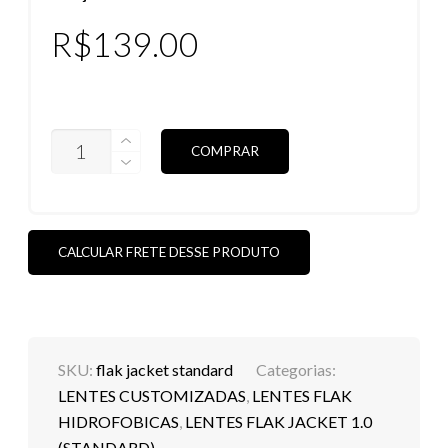
R$
139.00
LENTES
COMPRAR
FLAK
JACKET
1.0
STANDARD
HIDROFÓBICAS
(VEJA
CALCULAR FRETE DESSE PRODUTO
AS
CORES)
QUANTIDADE
SKU:
flak jacket standard
Categorias:
LENTES CUSTOMIZADAS
,
LENTES FLAK
HIDROFOBICAS
,
LENTES FLAK JACKET 1.0
(STANDARD)