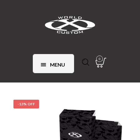
0
MENU
-13% OFF