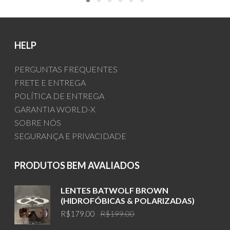
HELP
PERGUNTAS FREQUENTES
FRETE E ENTREGA
POLÍTICA DE ENTREGA
GARANTIA WORLD-X
SOBRE NÓS
SEGURANÇA E PRIVACIDADE
PRODUTOS BEM AVALIADOS
LENTES BATWOLF BROWN
(HIDROFÓBICAS & POLARIZADAS)
Original
Current
R$
179.00
R$
199.00
price
price