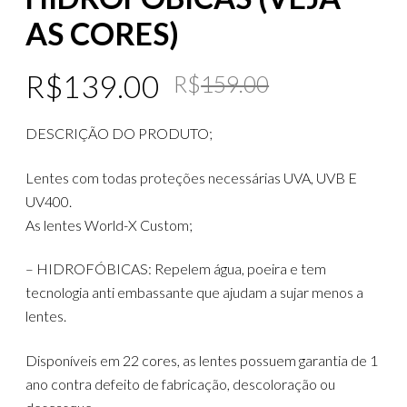
AS CORES)
Original
Current
R$
139.00
R$
159.00
price
price
DESCRIÇÃO DO PRODUTO;
was:
is:
R$159.00
R$139.00
Lentes com todas proteções necessárias UVA, UVB E
UV400.
As lentes World-X Custom;
– HIDROFÓBICAS: Repelem água, poeira e tem
tecnologia anti embassante que ajudam a sujar menos a
lentes.
Disponíveis em 22 cores, as lentes possuem garantia de 1
ano contra defeito de fabricação, descoloração ou