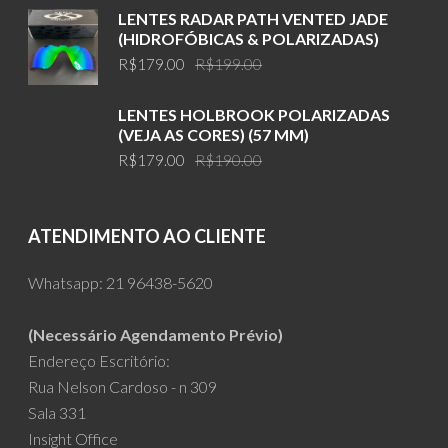
was:
is:
LENTES RADAR PATH VENTED JADE
R$199.00.
R$179.00.
(HIDROFÓBICAS & POLARIZADAS)
Original
Current
R$
179.00
R$
199.00
price
price
was:
is:
LENTES HOLBROOK POLARIZADAS
R$199.00.
R$179.00.
(VEJA AS CORES) (57 MM)
Original
Current
R$
179.00
R$
190.00
price
price
was:
is:
R$190.00.
R$179.00.
ATENDIMENTO AO CLIENTE
Whatsapp:
21 96438-5620
(Necessário Agendamento Prévio)
Endereço Escritório:
Rua Nelson Cardoso - n 309
Sala 331
Insight Office