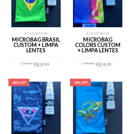
ACESSÓRIOS
ACESSÓRIOS
MICROBAG BRASIL
MICROBAG
CUSTOM + LIMPA
COLORS CUSTOM
LENTES
+ LIMPA LENTES
Original
Current
Original
Current
R$
40.00
R$
40.00
R$
24.99
R$
24.99
price
price
price
price
was:
is:
was:
is:
R$40.00.
R$24.99.
R$40.00.
R$24.99.
COMPRAR
COMPRAR
-38% OFF
-38% OFF