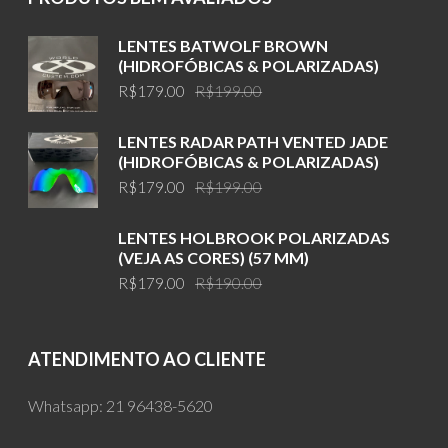
LENTES BATWOLF BROWN
(HIDROFÓBICAS & POLARIZADAS)
Original
Current
R$
179.00
R$
199.00
price
price
was:
is:
LENTES RADAR PATH VENTED JADE
R$199.00.
R$179.00.
(HIDROFÓBICAS & POLARIZADAS)
Original
Current
R$
179.00
R$
199.00
price
price
was:
is:
LENTES HOLBROOK POLARIZADAS
R$199.00.
R$179.00.
(VEJA AS CORES) (57 MM)
Original
Current
R$
179.00
R$
190.00
price
price
was:
is:
R$190.00.
R$179.00.
ATENDIMENTO AO CLIENTE
Whatsapp:
21 96438-5620