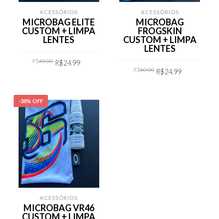
ACESSÓRIOS
ACESSÓRIOS
MICROBAG ELITE
MICROBAG
CUSTOM + LIMPA
FROGSKIN
LENTES
CUSTOM + LIMPA
LENTES
Original
Current
R$
40.00
R$
24.99
price
price
Original
Current
R$
40.00
was:
is:
R$
24.99
price
price
R$40.00.
R$24.99.
was:
is:
COMPRAR
R$40.00.
R$24.99.
COMPRAR
-38% OFF
ACESSÓRIOS
MICROBAG VR46
CUSTOM + LIMPA