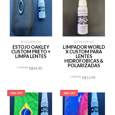
ACESSÓRIOS
ACESSÓRIOS
ESTOJO OAKLEY
LIMPADOR WORLD
CUSTOM PRETO +
X CUSTOM PARA
LIMPA LENTES
LENTES
HIDROFOBICAS &
POLARIZADAS
Original
Current
R$
70.00
R$
49.90
price
price
was:
is:
Original
Current
R$70.00.
R$49.90.
R$
29.90
R$
14.99
COMPRAR
price
price
was:
is:
R$29.90.
R$14.99.
COMPRAR
-38% OFF
-38% OFF