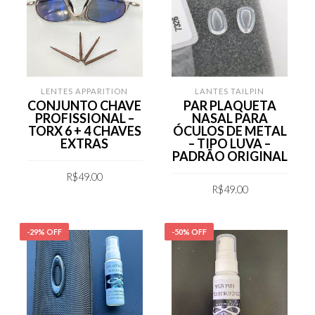
LENTES APPARITION
LANTES TAILPIN
CONJUNTO CHAVE
PAR PLAQUETA
PROFISSIONAL –
NASAL PARA
TORX 6 + 4 CHAVES
ÓCULOS DE METAL
EXTRAS
– TIPO LUVA –
PADRÃO ORIGINAL
R$
49.00
R$
49.00
COMPRAR
COMPRAR
-29% OFF
-50% OFF