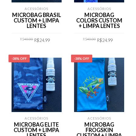
ACESSÓRIOS
ACESSÓRIOS
MICROBAG BRASIL
MICROBAG
CUSTOM + LIMPA
COLORS CUSTOM
LENTES
+ LIMPA LENTES
Original
Current
Original
Current
R$
40.00
R$
40.00
R$
24.99
R$
24.99
price
price
price
price
was:
is:
was:
is:
R$40.00.
R$24.99.
R$40.00.
R$24.99.
COMPRAR
COMPRAR
-38% OFF
-38% OFF
ACESSÓRIOS
ACESSÓRIOS
MICROBAG ELITE
MICROBAG
CUSTOM + LIMPA
FROGSKIN
LENTES
CUSTOM + LIMPA