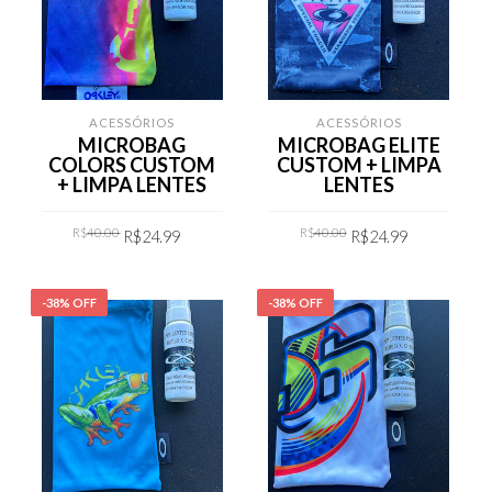
ACESSÓRIOS
ACESSÓRIOS
MICROBAG
MICROBAG ELITE
COLORS CUSTOM
CUSTOM + LIMPA
+ LIMPA LENTES
LENTES
Original
Current
Original
Current
R$
40.00
R$
40.00
R$
24.99
R$
24.99
price
price
price
price
was:
is:
was:
is:
R$40.00.
R$24.99.
R$40.00.
R$24.99.
COMPRAR
COMPRAR
-38% OFF
-38% OFF