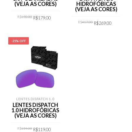
(VEJA AS CORES)
HIDROFÓBICAS
(VEJA AS CORES)
Original
Current
R$
190.00
R$
179.00
price
price
Original
Current
R$
417.00
was:
is:
R$
269.00
price
price
R$190.00.
R$179.00.
was:
is:
COMPRAR
R$417.00.
R$269.00
COMPRAR
-25% OFF
LENTES DISPATCH 1.0
LENTES DISPATCH
1.0 HIDROFÓBICAS
(VEJA AS CORES)
Original
Current
R$
159.00
R$
119.00
price
price