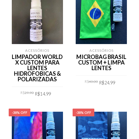
ACESSÓRIOS
ACESSÓRIOS
LIMPADOR WORLD
MICROBAG BRASIL
X CUSTOM PARA
CUSTOM + LIMPA
LENTES
LENTES
HIDROFOBICAS &
POLARIZADAS
Original
Current
R$
40.00
R$
24.99
price
price
was:
is:
Original
Current
R$40.00.
R$24.99.
R$
29.90
R$
14.99
COMPRAR
price
price
was:
is:
R$29.90.
R$14.99.
COMPRAR
-38% OFF
-38% OFF