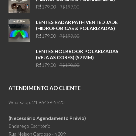
Original
Current
R$
179.00
R$
199.00
price
price
was:
is:
LENTES RADAR PATH VENTED JADE
R$199.00.
R$179.00.
(HIDROFÓBICAS & POLARIZADAS)
Original
Current
R$
179.00
R$
199.00
price
price
was:
is:
LENTES HOLBROOK POLARIZADAS
R$199.00.
R$179.00.
(VEJA AS CORES) (57 MM)
Original
Current
R$
179.00
R$
190.00
price
price
was:
is:
R$190.00.
R$179.00.
ATENDIMENTO AO CLIENTE
Whatsapp:
21 96438-5620
(Necessário Agendamento Prévio)
Endereço Escritório:
Rua Nelson Cardoso - n 309