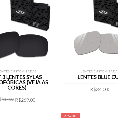
ENTES CUSTOMIZADAS
LENTES CUSTOMIZADA
T 3 LENTES SYLAS
LENTES BLUE C
OFÓBICAS (VEJA AS
CORES)
R$
340.00
Original
Current
$
417.00
R$
269.00
COMPRAR
price
price
was:
is:
COMPRAR
R$417.00.
R$269.00.
-13% OFF