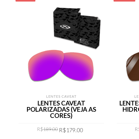
LENTES CAVEAT
L
LENTES CAVEAT
LENT
POLARIZADAS (VEJA AS
HIDR
CORES)
Original
Current
R$
189.00
R
R$
179.00
price
price