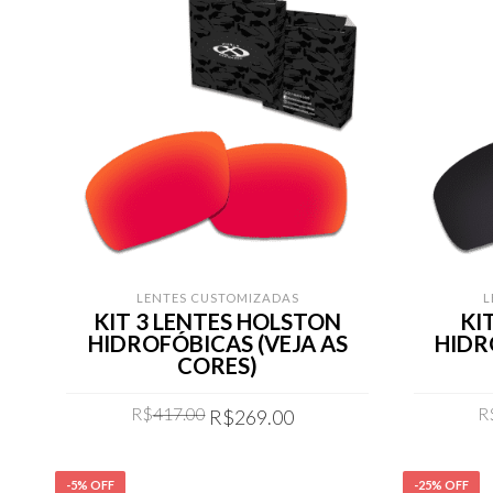
LENTES CUSTOMIZADAS
L
KIT 3 LENTES HOLSTON
KI
HIDROFÓBICAS (VEJA AS
HIDR
CORES)
Original
Current
R$
417.00
R
R$
269.00
price
price
was:
is:
COMPRAR
R$417.00.
R$269.00.
-5% OFF
-25% OFF