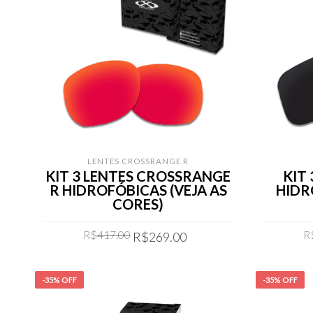
LENTES CROSSRANGE R
KIT 3 LENTES CROSSRANGE
KIT 
R HIDROFÓBICAS (VEJA AS
HIDR
CORES)
Original
Current
R$
417.00
R
R$
269.00
price
price
was:
is:
COMPRAR
R$417.00.
R$269.00.
-35% OFF
-35% OFF