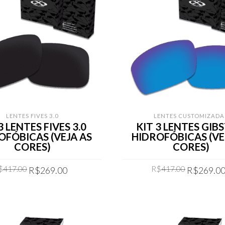
LENTES FIVES 3.0
LENTES CUSTOMIZADA
3 LENTES FIVES 3.0
KIT 3 LENTES GIB
OFÓBICAS (VEJA AS
HIDROFÓBICAS (VE
CORES)
CORES)
Original
Current
Original
$
417.00
R$
417.00
R$
269.00
R$
269.0
price
price
price
was:
is:
was:
COMPRAR
COMPRAR
R$417.00.
R$269.00.
R$417.00