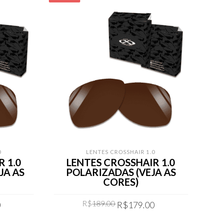
0
LENTES CROSSHAIR 1.0
 1.0
LENTES CROSSHAIR 1.0
JA AS
POLARIZADAS (VEJA AS
CORES)
Current
Original
Current
R$
189.00
0
R$
179.00
price
price
price