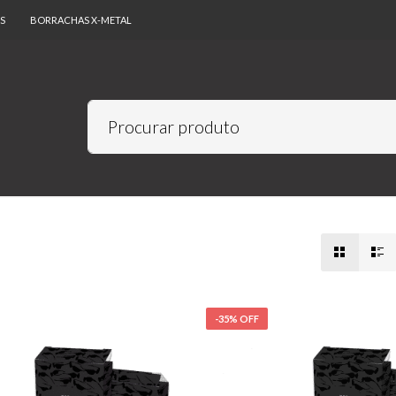
S
BORRACHAS X-METAL
-35% OFF