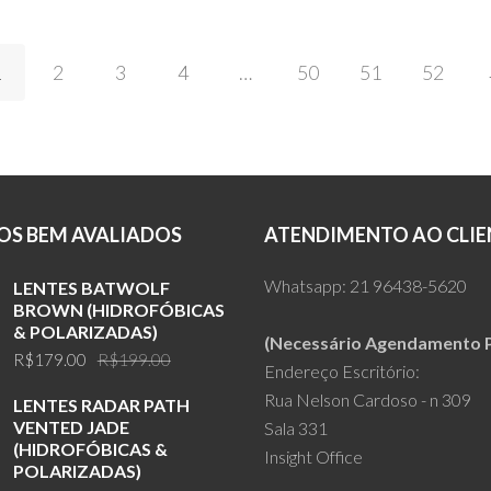
was:
is:
was:
COMPRAR
COMPRAR
R$159.00.
R$119.00.
R$159.00
1
2
3
4
…
50
51
52
S BEM AVALIADOS
ATENDIMENTO AO CLIE
Whatsapp:
21 96438-5620
LENTES BATWOLF
BROWN (HIDROFÓBICAS
& POLARIZADAS)
(Necessário Agendamento P
Original
Current
R$
179.00
R$
199.00
Endereço Escritório:
price
price
Rua Nelson Cardoso - n 309
LENTES RADAR PATH
was:
is:
VENTED JADE
Sala 331
R$199.00.
R$179.00.
(HIDROFÓBICAS &
Insight Office
POLARIZADAS)