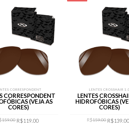
ENTES CORRESPONDENT
LENTES CROSSHAIR 1.
ES CORRESPONDENT
LENTES CROSSHAIR
OFÓBICAS (VEJA AS
HIDROFÓBICAS (VE
CORES)
CORES)
Original
Current
Original
$
159.00
R$
159.00
R$
119.00
R$
139.0
price
price
price