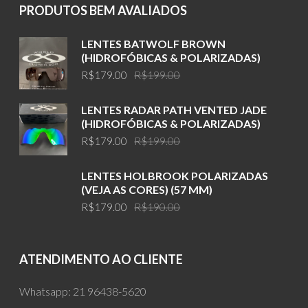
PRODUTOS BEM AVALIADOS
LENTES BATWOLF BROWN
(HIDROFÓBICAS & POLARIZADAS)
Original
Current
R$
179.00
R$
199.00
price
price
was:
is:
LENTES RADAR PATH VENTED JADE
R$199.00.
R$179.00.
(HIDROFÓBICAS & POLARIZADAS)
Original
Current
R$
179.00
R$
199.00
price
price
was:
is:
LENTES HOLBROOK POLARIZADAS
R$199.00.
R$179.00.
(VEJA AS CORES) (57 MM)
Original
Current
R$
179.00
R$
190.00
price
price
was:
is:
R$190.00.
R$179.00.
ATENDIMENTO AO CLIENTE
Whatsapp:
21 96438-5620