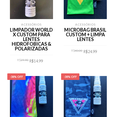
ACESSÓRIOS
ACESSÓRIOS
LIMPADOR WORLD
MICROBAG BRASIL
X CUSTOM PARA
CUSTOM + LIMPA
LENTES
LENTES
HIDROFOBICAS &
POLARIZADAS
Original
Current
R$
40.00
R$
24.99
price
price
was:
is:
Original
Current
R$40.00.
R$24.99.
R$
29.90
R$
14.99
COMPRAR
price
price
was:
is:
R$29.90.
R$14.99.
COMPRAR
-38% OFF
-38% OFF