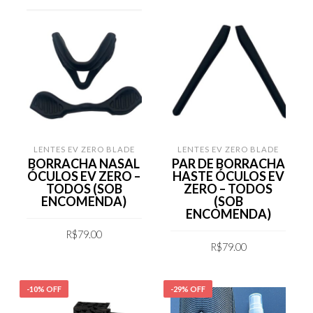
LENTES EV ZERO BLADE
LENTES EV ZERO BLADE
BORRACHA NASAL
PAR DE BORRACHA
ÓCULOS EV ZERO –
HASTE ÓCULOS EV
TODOS (SOB
ZERO – TODOS
ENCOMENDA)
(SOB
ENCOMENDA)
R$
79.00
R$
79.00
COMPRAR
COMPRAR
-10% OFF
-29% OFF