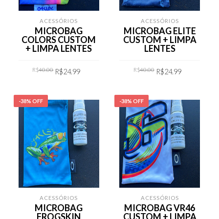
ACESSÓRIOS
ACESSÓRIOS
MICROBAG
MICROBAG ELITE
COLORS CUSTOM
CUSTOM + LIMPA
+ LIMPA LENTES
LENTES
Original
Current
Original
Current
R$
40.00
R$
40.00
R$
24.99
R$
24.99
price
price
price
price
was:
is:
was:
is:
R$40.00.
R$24.99.
R$40.00.
R$24.99.
COMPRAR
COMPRAR
-38% OFF
-38% OFF
ACESSÓRIOS
ACESSÓRIOS
MICROBAG
MICROBAG VR46
FROGSKIN
CUSTOM + LIMPA