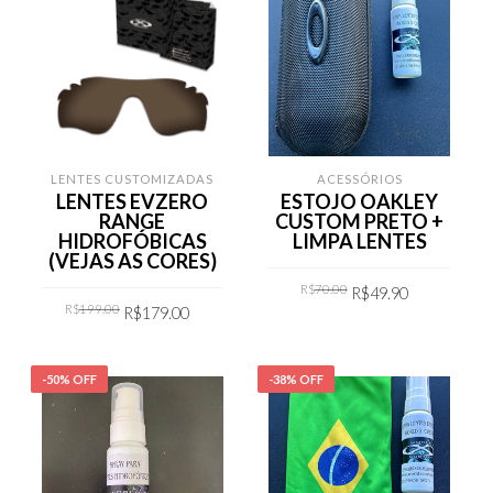
LENTES CUSTOMIZADAS
ACESSÓRIOS
LENTES EVZERO
ESTOJO OAKLEY
RANGE
CUSTOM PRETO +
HIDROFÓBICAS
LIMPA LENTES
(VEJAS AS CORES)
Original
Current
R$
70.00
R$
49.90
price
price
Original
Current
R$
199.00
R$
179.00
was:
is:
price
price
R$70.00.
R$49.90.
was:
is:
COMPRAR
R$199.00.
R$179.00.
COMPRAR
-50% OFF
-38% OFF