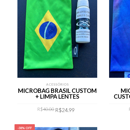
ACESSÓRIOS
MICROBAG BRASIL CUSTOM
MI
+ LIMPA LENTES
CUST
Original
Current
R$
40.00
R$
24.99
price
price
was:
is:
COMPRAR
R$40.00.
R$24.99.
-38% OFF