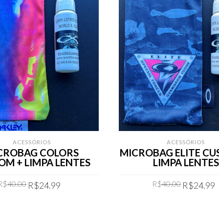
ACESSÓRIOS
ACESSÓRIOS
CROBAG COLORS
MICROBAG ELITE CU
OM + LIMPA LENTES
LIMPA LENTES
Original
Current
Original
R$
40.00
R$
40.00
R$
24.99
R$
24.99
price
price
price
was:
is:
was:
COMPRAR
COMPRAR
R$40.00.
R$24.99.
R$40.00.