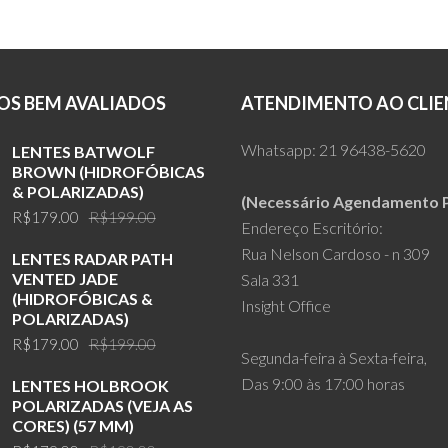
S BEM AVALIADOS
ATENDIMENTO AO CLIE
Whatsapp:
21 96438-5620
LENTES BATWOLF
BROWN (HIDROFÓBICAS
& POLARIZADAS)
(Necessário Agendamento P
Original
Current
R$
179.00
R$
199.00
Endereço Escritório:
price
price
Rua Nelson Cardoso - n 309
LENTES RADAR PATH
was:
is:
VENTED JADE
Sala 331
R$199.00.
R$179.00.
(HIDROFÓBICAS &
Insight Office
POLARIZADAS)
Original
Current
R$
179.00
R$
199.00
Segunda-feira à Sexta-feira,
price
price
Das 9:00 às 17:00 horas
LENTES HOLBROOK
was:
is:
POLARIZADAS (VEJA AS
R$199.00.
R$179.00.
CORES) (57 MM)
Original
Current