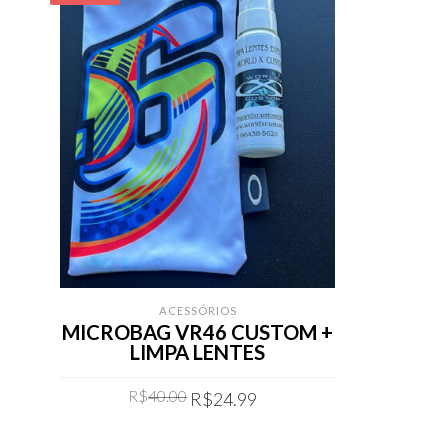
ACESSÓRIOS
MICROBAG VR46 CUSTOM +
LIMPA LENTES
Original
Current
R$
40.00
R$
24.99
price
price
was:
is:
COMPRAR