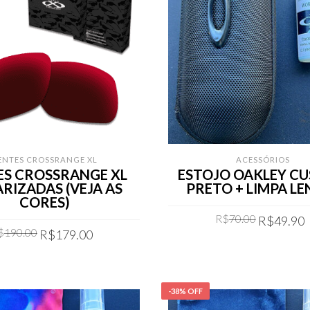
ENTES CROSSRANGE XL
ACESSÓRIOS
ES CROSSRANGE XL
ESTOJO OAKLEY C
RIZADAS (VEJA AS
PRETO + LIMPA LE
CORES)
Original
R$
70.00
R$
49.90
Original
Current
$
190.00
price
R$
179.00
price
price
was:
COMPRAR
was:
is:
COMPRAR
R$70.00.
R$190.00.
R$179.00.
-38% OFF