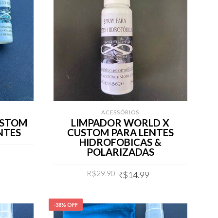
ACESSÓRIOS
USTOM
LIMPADOR WORLD X
NTES
CUSTOM PARA LENTES
HIDROFOBICAS &
POLARIZADAS
Current
price
Original
Current
R$
29.90
is:
R$
14.99
price
price
R$49.90.
was:
is:
COMPRAR
R$29.90.
R$14.99.
-38% OFF