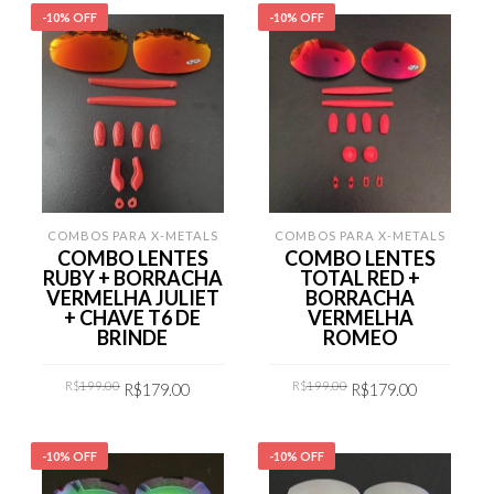
-10% OFF
-10% OFF
COMBOS PARA X-METALS
COMBOS PARA X-METALS
COMBO LENTES
COMBO LENTES
RUBY + BORRACHA
TOTAL RED +
VERMELHA JULIET
BORRACHA
+ CHAVE T6 DE
VERMELHA
BRINDE
ROMEO
Original
Current
Original
Current
R$
199.00
R$
199.00
R$
179.00
R$
179.00
price
price
price
price
was:
is:
was:
is:
R$199.00.
R$179.00.
R$199.00.
R$179.00
COMPRAR
COMPRAR
-10% OFF
-10% OFF