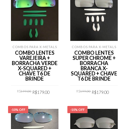
COMBOS PARA X-METALS
COMBOS PARA X-METALS
COMBO LENTES
COMBO LENTES
VAREJEIRA +
SUPER CHROME +
BORRACHA VERDE
BORRACHA
X-SQUARED +
BRANCA X-
CHAVE T6 DE
SQUARED + CHAVE
BRINDE
T6 DE BRINDE
Original
Current
Original
Current
R$
199.00
R$
199.00
R$
179.00
R$
179.00
price
price
price
price
was:
is:
was:
is:
R$199.00.
R$179.00.
R$199.00.
R$179.00
COMPRAR
COMPRAR
-10% OFF
-10% OFF