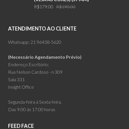
Original
Current
R$
179.00
R$
190.00
price
price
was:
is:
R$190.00.
R$179.00.
ATENDIMENTO AO CLIENTE
Whatsapp:
21 96438-5620
(Necessário Agendamento Prévio)
Endereço Escritório:
Rua Nelson Cardoso - n 309
Sala 331
Insight Office
Segunda-feira à Sexta-feira,
Das 9:00 às 17:00 horas
FEED FACE