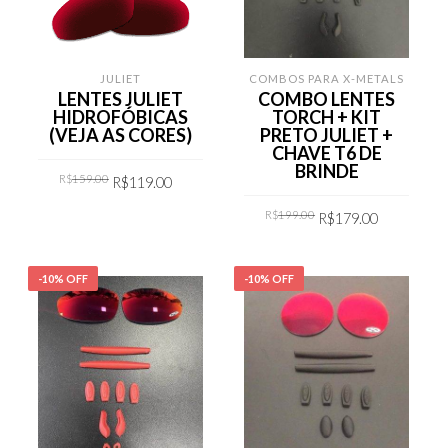
JULIET
COMBOS PARA X-METALS
LENTES JULIET
COMBO LENTES
HIDROFÓBICAS
TORCH + KIT
(VEJA AS CORES)
PRETO JULIET +
CHAVE T6 DE
BRINDE
Original
Current
R$
159.00
R$
119.00
price
price
was:
is:
Original
Current
R$159.00.
R$119.00.
R$
199.00
R$
179.00
COMPRAR
price
price
was:
is:
R$199.00.
R$179.00
COMPRAR
-10% OFF
-10% OFF