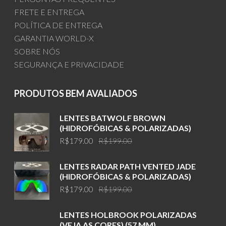
FRETE E ENTREGA
POLÍTICA DE ENTREGA
GARANTIA WORLD-X
SOBRE NÓS
SEGURANÇA E PRIVACIDADE
PRODUTOS BEM AVALIADOS
LENTES BATWOLF BROWN
(HIDROFÓBICAS & POLARIZADAS)
Original
Current
R$
179.00
R$
199.00
price
price
was:
is:
LENTES RADAR PATH VENTED JADE
R$199.00.
R$179.00.
(HIDROFÓBICAS & POLARIZADAS)
Original
Current
R$
179.00
R$
199.00
price
price
was:
is:
LENTES HOLBROOK POLARIZADAS
R$199.00.
R$179.00.
(VEJA AS CORES) (57 MM)