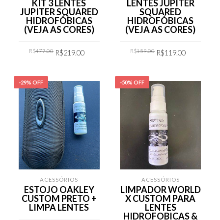
KIT 3 LENTES
LENTES JUPITER
JUPITER SQUARED
SQUARED
HIDROFÓBICAS
HIDROFÓBICAS
(VEJA AS CORES)
(VEJA AS CORES)
Original
Current
Original
Current
R$
477.00
R$
159.00
R$
219.00
R$
119.00
price
price
price
price
was:
is:
was:
is:
R$477.00.
R$219.00.
R$159.00.
R$119.00
COMPRAR
COMPRAR
-29% OFF
-50% OFF
ACESSÓRIOS
ACESSÓRIOS
ESTOJO OAKLEY
LIMPADOR WORLD
CUSTOM PRETO +
X CUSTOM PARA
LIMPA LENTES
LENTES
HIDROFOBICAS &