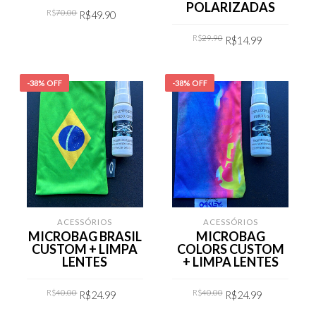
POLARIZADAS
Original
Current
R$
70.00
R$
49.90
price
price
was:
is:
Original
Current
R$70.00.
R$49.90.
R$
29.90
R$
14.99
COMPRAR
price
price
was:
is:
R$29.90.
R$14.99.
COMPRAR
-38% OFF
-38% OFF
ACESSÓRIOS
ACESSÓRIOS
MICROBAG BRASIL
MICROBAG
CUSTOM + LIMPA
COLORS CUSTOM
LENTES
+ LIMPA LENTES
Original
Current
Original
Current
R$
40.00
R$
40.00
R$
24.99
R$
24.99
price
price
price
price
was:
is:
was:
is: