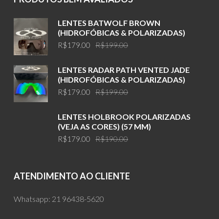
LENTES BATWOLF BROWN
(HIDROFÓBICAS & POLARIZADAS)
Original
Current
R$
179.00
R$
199.00
price
price
was:
is:
LENTES RADAR PATH VENTED JADE
R$199.00.
R$179.00.
(HIDROFÓBICAS & POLARIZADAS)
Original
Current
R$
179.00
R$
199.00
price
price
was:
is:
LENTES HOLBROOK POLARIZADAS
R$199.00.
R$179.00.
(VEJA AS CORES) (57 MM)
Original
Current
R$
179.00
R$
190.00
price
price
was:
is:
R$190.00.
R$179.00.
ATENDIMENTO AO CLIENTE
Whatsapp:
21 96438-5620