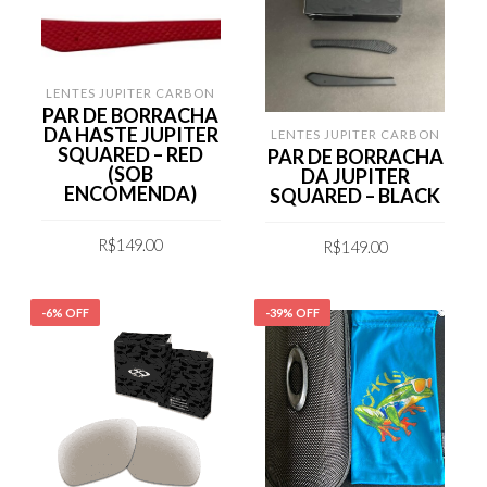
LENTES JUPITER CARBON
PAR DE BORRACHA
DA HASTE JUPITER
LENTES JUPITER CARBON
SQUARED – RED
PAR DE BORRACHA
(SOB
DA JUPITER
ENCOMENDA)
SQUARED – BLACK
R$
149.00
R$
149.00
COMPRAR
COMPRAR
-6% OFF
-39% OFF