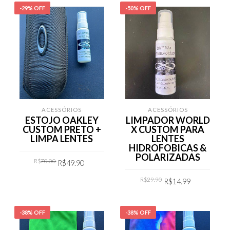
-29% OFF
-50% OFF
ACESSÓRIOS
ACESSÓRIOS
ESTOJO OAKLEY
LIMPADOR WORLD
CUSTOM PRETO +
X CUSTOM PARA
LIMPA LENTES
LENTES
HIDROFOBICAS &
POLARIZADAS
Original
Current
R$
70.00
R$
49.90
price
price
was:
is:
Original
Current
R$70.00.
R$49.90.
R$
29.90
R$
14.99
COMPRAR
price
price
was:
is:
R$29.90.
R$14.99.
COMPRAR
-38% OFF
-38% OFF