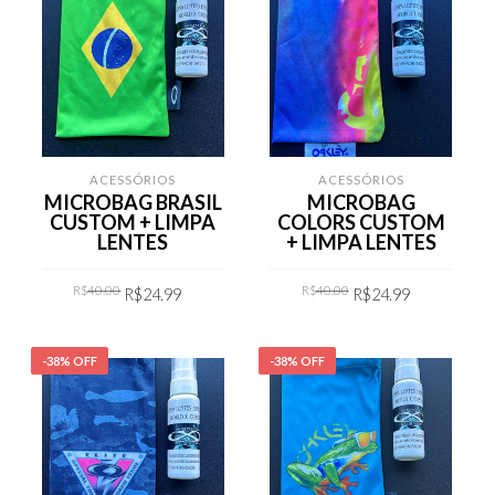
ACESSÓRIOS
ACESSÓRIOS
MICROBAG BRASIL
MICROBAG
CUSTOM + LIMPA
COLORS CUSTOM
LENTES
+ LIMPA LENTES
Original
Current
Original
Current
R$
40.00
R$
40.00
R$
24.99
R$
24.99
price
price
price
price
was:
is:
was:
is:
R$40.00.
R$24.99.
R$40.00.
R$24.99.
COMPRAR
COMPRAR
-38% OFF
-38% OFF