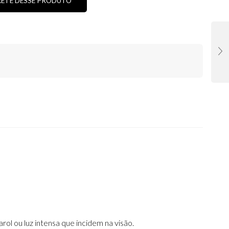
RETE DESSE PRODUTO
DE
ol ou luz intensa que incidem na visão.