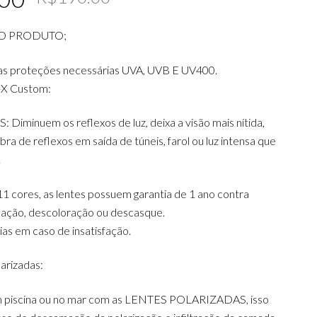
price
price
O PRODUTO;
was:
is:
R$190.00.
R$179.00.
as proteções necessárias UVA, UVB E UV400.
-X Custom:
iminuem os reflexos de luz, deixa a visão mais nítida,
ra de reflexos em saída de túneis, farol ou luz intensa que
.
1 cores, as lentes possuem garantia de 1 ano contra
icação, descoloração ou descasque.
dias em caso de insatisfação.
arizadas:
m piscina ou no mar com as LENTES POLARIZADAS, isso