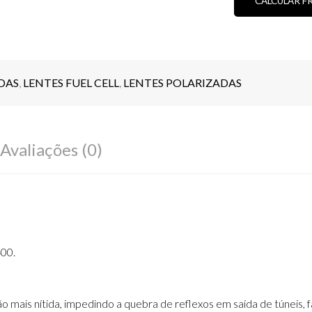
CALCULAR F
QUANTIDA
DAS
,
LENTES FUEL CELL
,
LENTES POLARIZADAS
Avaliações (0)
00.
mais nítida, impedindo a quebra de reflexos em saída de túneis, far