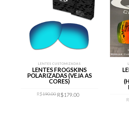
LENTES CUSTOMIZADAS
LENTES FROGSKINS
L
POLARIZADAS (VEJA AS
CORES)
(
Original
Current
R$
190.00
R$
179.00
price
price
was:
is:
COMPRAR
R$190.00.
R$179.00.