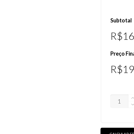
Subtotal
R$
16
Preço Fin
R$
19
LENTES
FUEL
CELL
POLARIZA
(VEJA
AS
CORES)