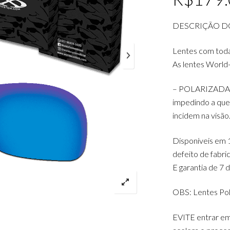
DESCRIÇÃO D
Lentes com tod
As lentes World
– POLARIZADAS: D
impedindo a queb
incidem na visão
Disponíveis em 1
defeito de fabr
E garantia de 7 
OBS: Lentes Pol
EVITE entrar e