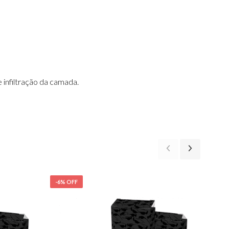
infiltração da camada.
-6% OFF
-25%