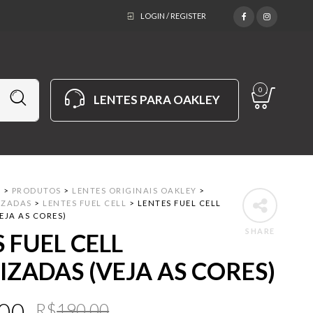
LOGIN / REGISTER
0
LENTES PARA OAKLEY
M
>
PRODUTOS
>
LENTES ORIGINAIS OAKLEY
>
IZADAS
>
LENTES FUEL CELL
>
LENTES FUEL CELL
EJA AS CORES)
SHARE
 FUEL CELL
IZADAS (VEJA AS CORES)
Original
Current
.00
R$
190.00