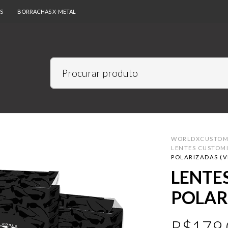
S
BORRACHAS X-METAL
WORLDXCUSTO
LENTES CUSTOM
POLARIZADAS (V
LENTES
POLAR
R$
179