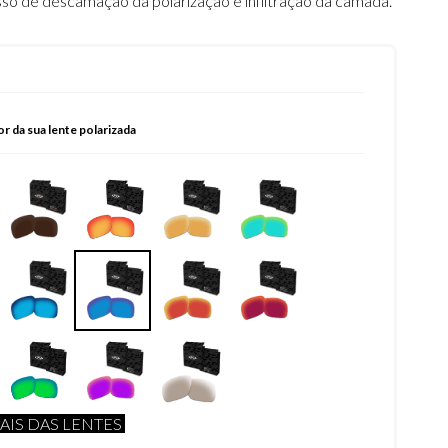
sso de descamação da polarização e infiltração da camada.
or da sua lente polarizada
AIS DAS LENTES