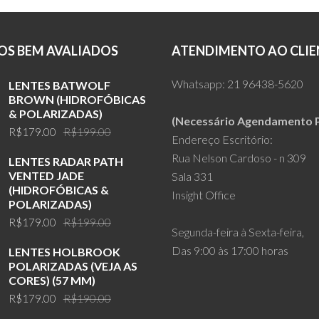
S BEM AVALIADOS
ATENDIMENTO AO CLIE
Whatsapp:
21 96438-5620
LENTES BATWOLF
BROWN (HIDROFÓBICAS
& POLARIZADAS)
(Necessário Agendamento P
Original
Current
R$
179.00
R$
199.00
Endereço Escritório:
price
price
Rua Nelson Cardoso - n 309
LENTES RADAR PATH
was:
is:
VENTED JADE
Sala 331
R$199.00.
R$179.00.
(HIDROFÓBICAS &
Insight Office
POLARIZADAS)
Original
Current
R$
179.00
R$
199.00
Segunda-feira à Sexta-feira,
price
price
Das 9:00 às 17:00 horas
LENTES HOLBROOK
was:
is:
POLARIZADAS (VEJA AS
R$199.00.
R$179.00.
CORES) (57 MM)
Original
Current
R$
179.00
R$
190.00
price
price