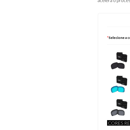
acelera o proce
*
Selecione a c
CORES RE