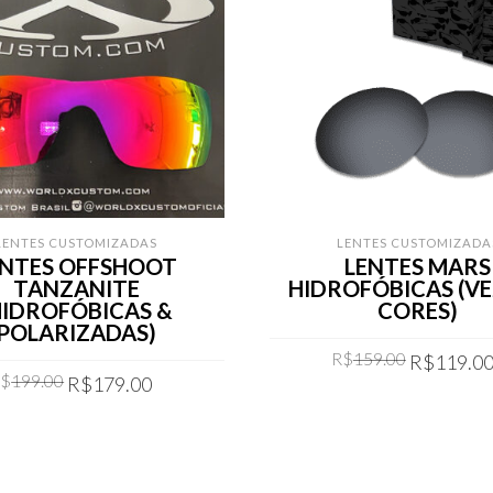
LENTES CUSTOMIZADAS
LENTES CUSTOMIZADA
ENTES OFFSHOOT
LENTES MARS
TANZANITE
HIDROFÓBICAS (VE
HIDROFÓBICAS &
CORES)
POLARIZADAS)
Original
R$
159.00
R$
119.0
Original
Current
R$
199.00
price
R$
179.00
price
price
was:
COMPRAR
was:
is:
COMPRAR
R$159.00
R$199.00.
R$179.00.