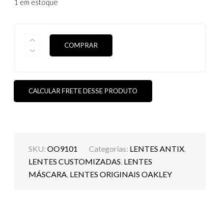
1 em estoque
was:
is:
R$199.00
R$179.00
LENTES
COMPRAR
ANTIX
RUBY
(HIDROFÓBICAS
&
POLARIZADAS)
(MEDIANTE
CALCULAR FRETE DESSE PRODUTO
PEDIDO)
QUANTIDADE
SKU:
OO9101
Categorias:
LENTES ANTIX
,
LENTES CUSTOMIZADAS
,
LENTES
MÁSCARA
,
LENTES ORIGINAIS OAKLEY