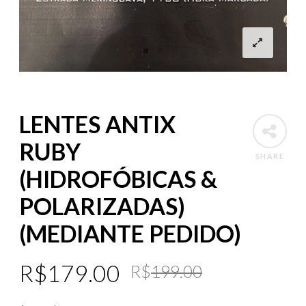
LENTES ANTIX
RUBY
SHARE
(HIDROFÓBICAS &
POLARIZADAS)
(MEDIANTE PEDIDO)
Original
Current
R$
179.00
R$
199.00
price
price