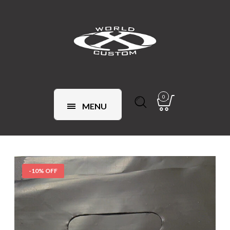
0
MENU
-10% OFF