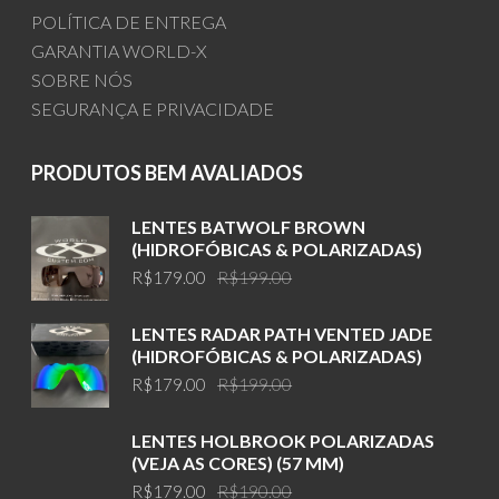
POLÍTICA DE ENTREGA
GARANTIA WORLD-X
SOBRE NÓS
SEGURANÇA E PRIVACIDADE
PRODUTOS BEM AVALIADOS
LENTES BATWOLF BROWN
(HIDROFÓBICAS & POLARIZADAS)
Original
Current
R$
179.00
R$
199.00
price
price
was:
is:
LENTES RADAR PATH VENTED JADE
R$199.00.
R$179.00.
(HIDROFÓBICAS & POLARIZADAS)
Original
Current
R$
179.00
R$
199.00
price
price
was:
is:
LENTES HOLBROOK POLARIZADAS
R$199.00.
R$179.00.
(VEJA AS CORES) (57 MM)
Original
Current
R$
179.00
R$
190.00