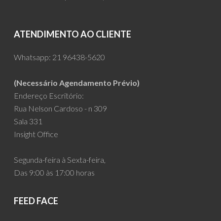
price
price
was:
is:
R$190.00.
R$179.00.
ATENDIMENTO AO CLIENTE
Whatsapp:
21 96438-5620
(Necessário Agendamento Prévio)
Endereço Escritório:
Rua Nelson Cardoso - n 309
Sala 331
Insight Office
Segunda-feira à Sexta-feira,
Das 9:00 às 17:00 horas
FEED FACE