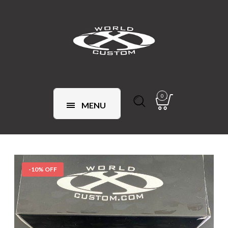
0
MENU
-10% OFF