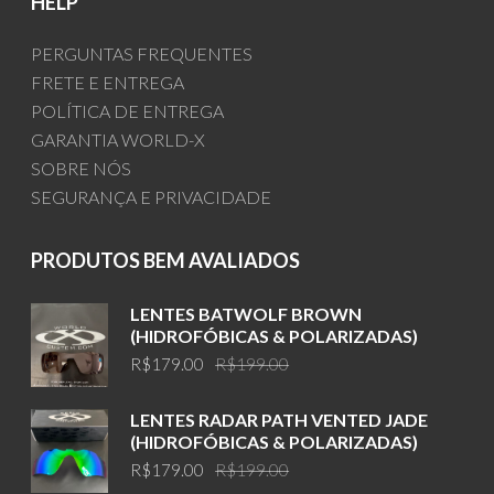
HELP
PERGUNTAS FREQUENTES
FRETE E ENTREGA
POLÍTICA DE ENTREGA
GARANTIA WORLD-X
SOBRE NÓS
SEGURANÇA E PRIVACIDADE
PRODUTOS BEM AVALIADOS
LENTES BATWOLF BROWN
(HIDROFÓBICAS & POLARIZADAS)
Original
Current
R$
179.00
R$
199.00
price
price
was:
is:
LENTES RADAR PATH VENTED JADE
R$199.00.
R$179.00.
(HIDROFÓBICAS & POLARIZADAS)
Original
Current
R$
179.00
R$
199.00
price
price