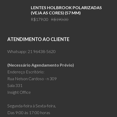
was:
is:
LENTES HOLBROOK POLARIZADAS
R$199.00.
R$179.00.
(VEJA AS CORES) (57 MM)
Original
Current
R$
179.00
R$
190.00
price
price
was:
is:
R$190.00.
R$179.00.
ATENDIMENTO AO CLIENTE
Whatsapp:
21 96438-5620
(Necessário Agendamento Prévio)
Endereço Escritório:
Rua Nelson Cardoso - n 309
Sala 331
Insight Office
Segunda-feira à Sexta-feira,
Das 9:00 às 17:00 horas