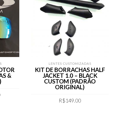
S
LENTES CUSTOMIZADAS
ROTOR
KIT DE BORRACHAS HALF
AS &
JACKET 1.0 – BLACK
B
)
CUSTOM (PADRÃO
PO
ORIGINAL)
Current
0
price
R$
149.00
is:
COMPRAR
.
R$179.00.