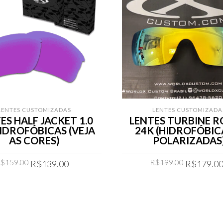
LENTES CUSTOMIZADAS
LENTES CUSTOMIZADA
ES HALF JACKET 1.0
LENTES TURBINE 
HIDROFÓBICAS (VEJA
24K (HIDROFÓBIC
AS CORES)
POLARIZADAS
Original
Current
Original
R$
159.00
R$
199.00
R$
139.00
R$
179.0
price
price
price
was:
is:
was:
COMPRAR
COMPRAR
R$159.00.
R$139.00.
R$199.00