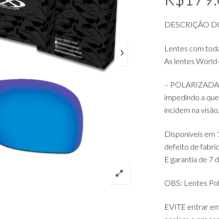
DESCRIÇÃO D
Lentes com tod
As lentes World
– POLARIZADAS: D
impedindo a queb
incidem na visão
Disponíveis em 1
defeito de fabr
E garantia de 7 
OBS: Lentes Pol
EVITE entrar e