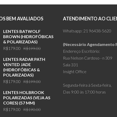
S BEM AVALIADOS
ATENDIMENTO AO CLIE
Whatsapp:
21 96438-5620
LENTES BATWOLF
BROWN (HIDROFÓBICAS
& POLARIZADAS)
(Necessário Agendamento P
Original
Current
R$
179.00
R$
199.00
Endereço Escritório:
price
price
Rua Nelson Cardoso - n 309
LENTES RADAR PATH
was:
is:
VENTED JADE
Sala 331
R$199.00.
R$179.00.
(HIDROFÓBICAS &
Insight Office
POLARIZADAS)
Original
Current
R$
179.00
R$
199.00
Segunda-feira à Sexta-feira,
price
price
Das 9:00 às 17:00 horas
LENTES HOLBROOK
was:
is:
POLARIZADAS (VEJA AS
R$199.00.
R$179.00.
CORES) (57 MM)
Original
Current
R$
179.00
R$
190.00
price
price