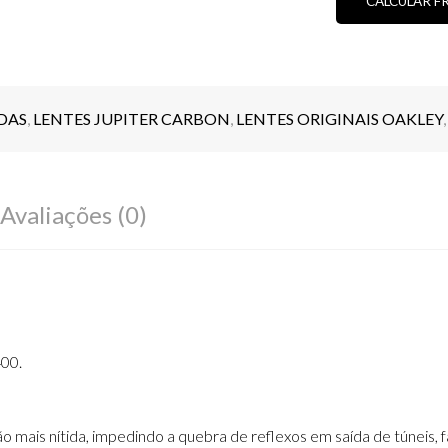
CALCULAR F
QUANTIDA
DAS
,
LENTES JUPITER CARBON
,
LENTES ORIGINAIS OAKLEY
Avaliações (0)
00.
mais nítida, impedindo a quebra de reflexos em saída de túneis, far