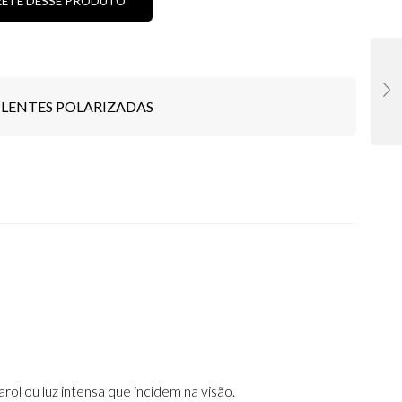
RETE DESSE PRODUTO
DE
,
LENTES POLARIZADAS
ol ou luz intensa que incidem na visão.