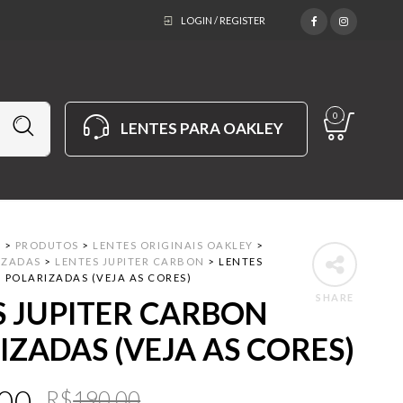
LOGIN / REGISTER
0
LENTES PARA OAKLEY
M
>
PRODUTOS
>
LENTES ORIGINAIS OAKLEY
>
IZADAS
>
LENTES JUPITER CARBON
>
LENTES
 POLARIZADAS (VEJA AS CORES)
SHARE
S JUPITER CARBON
IZADAS (VEJA AS CORES)
Original
Current
.00
R$
190.00