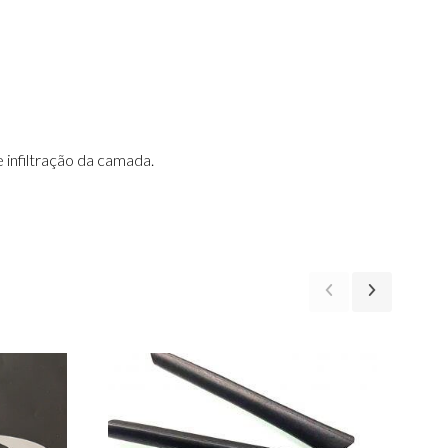
infiltração da camada.
-10%