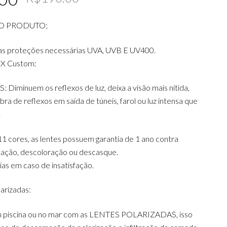
price
price
O PRODUTO;
was:
is:
R$190.00.
R$179.00.
as proteções necessárias UVA, UVB E UV400.
-X Custom:
iminuem os reflexos de luz, deixa a visão mais nítida,
ra de reflexos em saída de túneis, farol ou luz intensa que
.
1 cores, as lentes possuem garantia de 1 ano contra
icação, descoloração ou descasque.
dias em caso de insatisfação.
arizadas:
m piscina ou no mar com as LENTES POLARIZADAS, isso