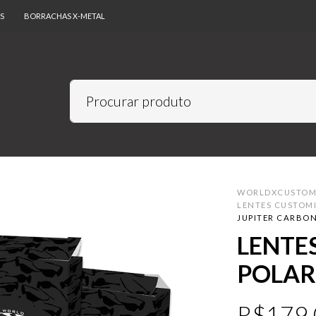
S
BORRACHAS X-METAL
WORLDXCUSTO
LENTES CUSTOM
JUPITER CARBON
LENTE
POLAR
R$
179