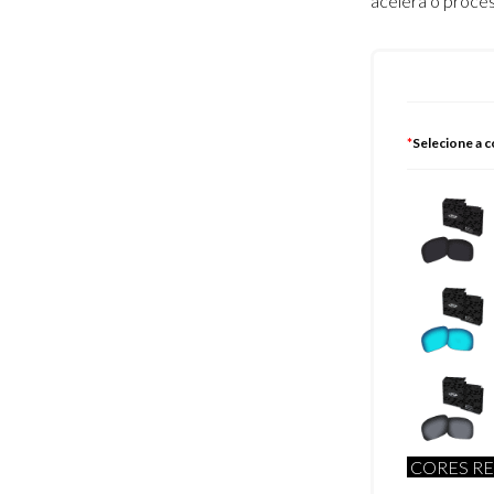
acelera o proce
*
Selecione a c
CORES RE