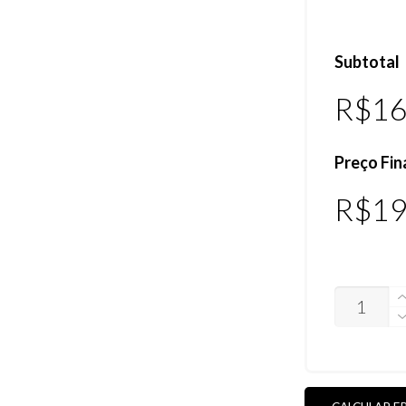
Subtotal
R$
16
Preço Fin
R$
19
LENTES
JUPITER
CARBON
POLARIZA
(VEJA
AS
CORES)