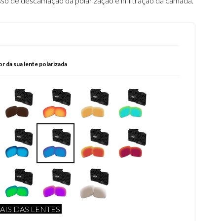
sso de descamação da polarização e infiltração da camada.
or da sua lente polarizada
AIS DAS LENTES