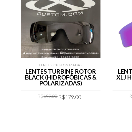
LENTES CUSTOMIZADAS
LENTES TURBINE ROTOR
LENT
BLACK (HIDROFÓBICAS &
XLJ 
POLARIZADAS)
Original
Current
R$
199.00
R$
179.00
price
price
was:
is:
COMPRAR
R$199.00.
R$179.00.