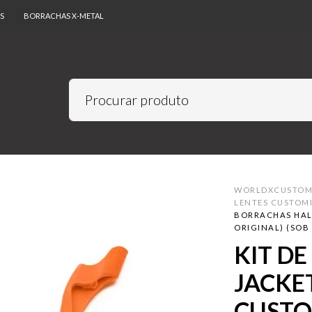
S
BORRACHAS X-METAL
WORLDXCUSTO
LENTES CUSTOM
BORRACHAS HALF
ORIGINAL) (SO
KIT D
JACKET
CUSTO