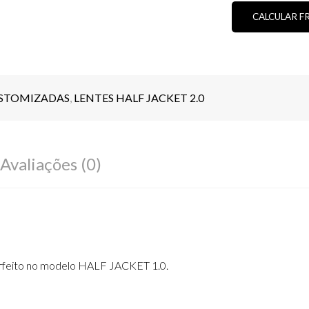
-
CALCULAR F
LARANJA
CUSTOM
(PADRÃO
ORIGINAL)
(SOB
ENCOMEN
USTOMIZADAS
,
LENTES HALF JACKET 2.0
QUANTIDA
Avaliações (0)
rfeito no modelo HALF JACKET 1.0.