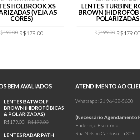
TES HOLBROOK XS
LENTES TURBINE 
ARIZADAS (VEJA AS
BROWN (HIDROFÓBI
CORES)
POLARIZADAS
Original
Current
Original
R$
190.00
R$
199.00
R$
179.00
R$
179.0
price
price
price
was:
is:
was:
COMPRAR
COMPRAR
R$190.00.
R$179.00.
R$199.00
S BEM AVALIADOS
ATENDIMENTO AO CLIE
Whatsapp:
21 96438-5620
LENTES BATWOLF
BROWN (HIDROFÓBICAS
& POLARIZADAS)
(Necessário Agendamento P
Original
Current
R$
179.00
R$
199.00
Endereço Escritório:
price
price
Rua Nelson Cardoso - n 309
LENTES RADAR PATH
was:
is: