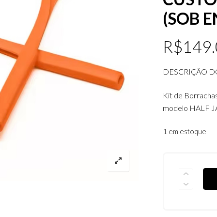
(SOB 
R$
149
DESCRIÇÃO D
Kit de Borracha
modelo HALF J
1 em estoque
KIT
DE
BORRACHA
HALF
JACKET
2.0