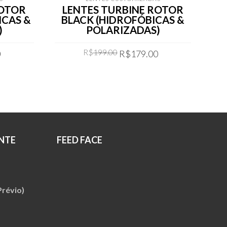
ROTOR
LENTES TURBINE ROTOR
CAS &
BLACK (HIDROFÓBICAS &
)
POLARIZADAS)
Current
Original
Current
R$
199.00
0
R$
179.00
price
price
price
is:
was:
is:
COMPRAR
.
R$179.00.
R$199.00.
R$179.00.
NTE
FEED FACE
révio)