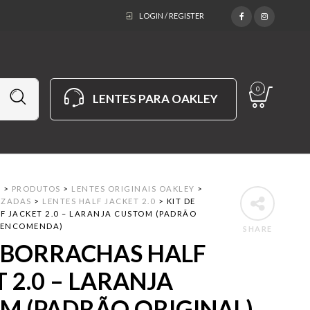
LOGIN / REGISTER
0
LENTES PARA OAKLEY
M
>
PRODUTOS
>
LENTES ORIGINAIS OAKLEY
>
IZADAS
>
LENTES HALF JACKET 2.0
>
KIT DE
 JACKET 2.0 – LARANJA CUSTOM (PADRÃO
B ENCOMENDA)
SHARE
E BORRACHAS HALF
 2.0 – LARANJA
M (PADRÃO ORIGINAL)