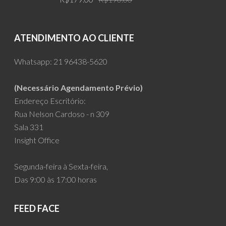
price
price
was:
is:
R$190.00.
R$179.00.
ATENDIMENTO AO CLIENTE
Whatsapp:
21 96438-5620
(Necessário Agendamento Prévio)
Endereço Escritório:
Rua Nelson Cardoso - n 309
Sala 331
Insight Office
Segunda-feira à Sexta-feira,
Das 9:00 às 17:00 horas
FEED FACE