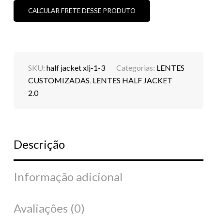
2.0
-
CALCULAR FRETE DESSE PRODUTO
LARANJA
CUSTOM
(PADRÃO
ORIGINAL)
(SOB
ENCOMENDA)
SKU:
half jacket xlj-1-3
Categorias:
LENTES
QUANTIDADE
CUSTOMIZADAS
,
LENTES HALF JACKET
2.0
Descrição
Informação adicional
Avaliações (0)