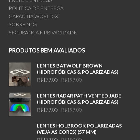
POLÍTICA DE ENTREGA
GARANTIA WORLD-X
SOBRE NÓS
SEGURANÇA E PRIVACIDADE
PRODUTOS BEM AVALIADOS
LENTES BATWOLF BROWN
(HIDROFÓBICAS & POLARIZADAS)
Original
Current
R$
179.00
R$
199.00
price
price
was:
is:
LENTES RADAR PATH VENTED JADE
R$199.00.
R$179.00.
(HIDROFÓBICAS & POLARIZADAS)
Original
Current
R$
179.00
R$
199.00
price
price
was:
is:
LENTES HOLBROOK POLARIZADAS
R$199.00.
R$179.00.
(VEJA AS CORES) (57 MM)
Original
Current
R$
179.00
R$
190.00