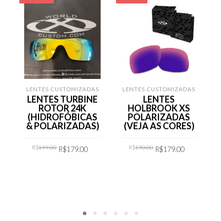
LENTES CUSTOMIZADAS
LENTES CUSTOMIZADAS
LENTES TURBINE
LENTES
ROTOR 24K
HOLBROOK XS
(HIDROFÓBICAS
POLARIZADAS
& POLARIZADAS)
(VEJA AS CORES)
Original
Current
Original
Current
R$
199.00
R$
190.00
R$
179.00
R$
179.00
price
price
price
price
was:
is:
was:
is:
R$199.00.
R$179.00.
R$190.00.
R$179.00.
COMPRAR
COMPRAR