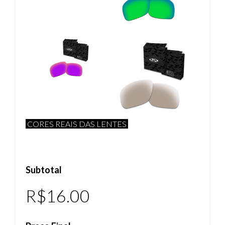
CORES REAIS DAS LENTES
Subtotal
R$
16.00