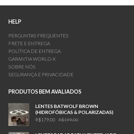
HELP
PERGUNTAS FREQUENTES
FRETE E ENTREGA
POLÍTICA DE ENTREGA
GARANTIA WORLD-X
SOBRE NÓS
SEGURANÇA E PRIVACIDADE
PRODUTOS BEM AVALIADOS
LENTES BATWOLF BROWN
(HIDROFÓBICAS & POLARIZADAS)
Original
Current
R$
179.00
R$
199.00
price
price
was:
is: