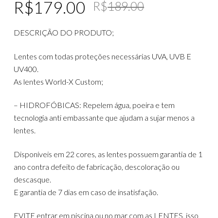
Original
Current
R$
179.00
R$
189.00
price
price
DESCRIÇÃO DO PRODUTO;
was:
is:
R$189.00
R$179.00
Lentes com todas proteções necessárias UVA, UVB E
UV400.
As lentes World-X Custom;
– HIDROFÓBICAS: Repelem água, poeira e tem
tecnologia anti embassante que ajudam a sujar menos a
lentes.
Disponíveis em 22 cores, as lentes possuem garantia de 1
ano contra defeito de fabricação, descoloração ou
descasque.
E garantia de 7 dias em caso de insatisfação.
EVITE entrar em piscina ou no mar com as LENTES, isso