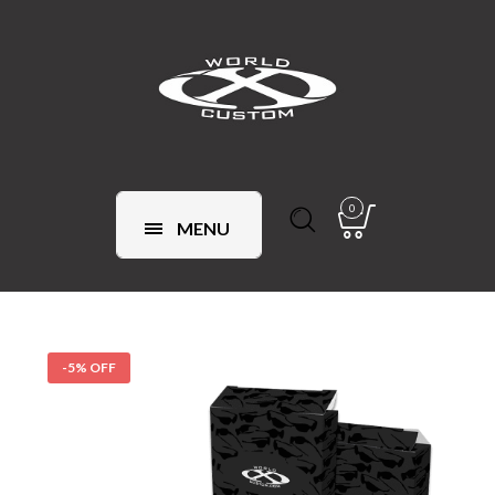
0
MENU
-5% OFF