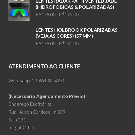
LENTES RADAR PATH VENTED JADE
R$199.00.
R$179.00.
(HIDROFÓBICAS & POLARIZADAS)
Original
Current
R$
179.00
R$
199.00
price
price
was:
is:
LENTES HOLBROOK POLARIZADAS
R$199.00.
R$179.00.
(VEJA AS CORES) (57 MM)
Original
Current
R$
179.00
R$
190.00
price
price
was:
is:
R$190.00.
R$179.00.
ATENDIMENTO AO CLIENTE
Whatsapp:
21 96438-5620
(Necessário Agendamento Prévio)
Endereço Escritório:
Rua Nelson Cardoso - n 309
Sala 331
Insight Office