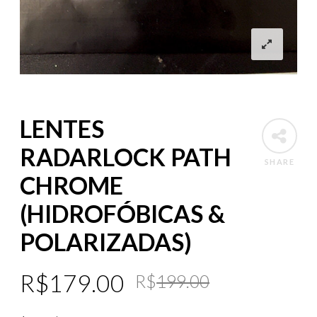
LENTES
RADARLOCK PATH
SHARE
CHROME
(HIDROFÓBICAS &
POLARIZADAS)
Original
Current
R$
179.00
R$
199.00
price
price