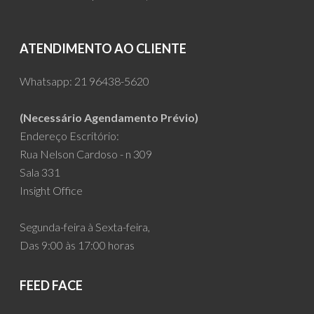
price
price
was:
is:
R$190.00.
R$179.00.
ATENDIMENTO AO CLIENTE
Whatsapp:
21 96438-5620
(Necessário Agendamento Prévio)
Endereço Escritório:
Rua Nelson Cardoso - n 309
Sala 331
Insight Office
Segunda-feira à Sexta-feira,
Das 9:00 às 17:00 horas
FEED FACE