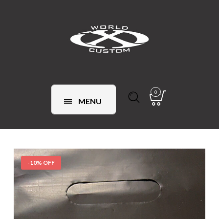
0
MENU
-10% OFF