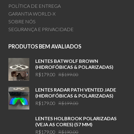
POLÍTICA DE ENTREGA
GARANTIA WORLD-X
SOBRE NÓS
SEGURANÇA E PRIVACIDADE
PRODUTOS BEM AVALIADOS
LENTES BATWOLF BROWN
(HIDROFÓBICAS & POLARIZADAS)
Original
Current
R$
179.00
R$
199.00
price
price
was:
is:
LENTES RADAR PATH VENTED JADE
R$199.00.
R$179.00.
(HIDROFÓBICAS & POLARIZADAS)
Original
Current
R$
179.00
R$
199.00
price
price
was:
is:
LENTES HOLBROOK POLARIZADAS
R$199.00.
R$179.00.
(VEJA AS CORES) (57 MM)
Original
Current
R$
179.00
R$
190.00