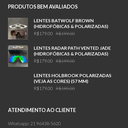
PRODUTOS BEM AVALIADOS
LENTES BATWOLF BROWN
(HIDROFÓBICAS & POLARIZADAS)
Original
Current
R$
179.00
R$
199.00
price
price
was:
is:
LENTES RADAR PATH VENTED JADE
R$199.00.
R$179.00.
(HIDROFÓBICAS & POLARIZADAS)
Original
Current
R$
179.00
R$
199.00
price
price
was:
is:
LENTES HOLBROOK POLARIZADAS
R$199.00.
R$179.00.
(VEJA AS CORES) (57 MM)
Original
Current
R$
179.00
R$
190.00
price
price
was:
is:
R$190.00.
R$179.00.
ATENDIMENTO AO CLIENTE
Whatsapp:
21 96438-5620