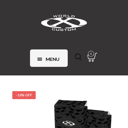
0
MENU
-10% OFF