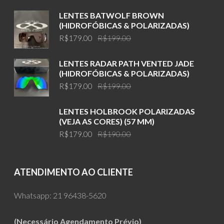
LENTES BATWOLF BROWN
(HIDROFÓBICAS & POLARIZADAS)
Original
Current
R$
179.00
R$
199.00
price
price
was:
is:
LENTES RADAR PATH VENTED JADE
R$199.00.
R$179.00.
(HIDROFÓBICAS & POLARIZADAS)
Original
Current
R$
179.00
R$
199.00
price
price
was:
is:
LENTES HOLBROOK POLARIZADAS
R$199.00.
R$179.00.
(VEJA AS CORES) (57 MM)
Original
Current
R$
179.00
R$
190.00
price
price
was:
is:
R$190.00.
R$179.00.
ATENDIMENTO AO CLIENTE
Whatsapp:
21 96438-5620
(Necessário Agendamento Prévio)