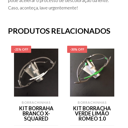
pode acelerar o processo de descoloração da lente.
Caso, aconteça, lave urgentemente!
PRODUTOS RELACIONADOS
-21% OFF
-30% OFF
-
BORRACHINHAS
BORRACHINHAS
KIT BORRAHA
KIT BORRACHA
BRANCO X-
VERDE LIMÃO
SQUARED
ROMEO 1.0