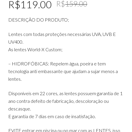
Original
Current
R$
119.00
R$
159.00
price
price
DESCRIÇÃO DO PRODUTO;
was:
is:
R$159.00
R$119.00
Lentes com todas proteções necessárias UVA, UVB E
UV400.
As lentes World-X Custom;
– HIDROFÓBICAS: Repelem água, poeira e tem
tecnologia anti embassante que ajudam a sujar menos a
lentes.
Disponíveis em 22 cores, as lentes possuem garantia de 1
ano contra defeito de fabricação, descoloração ou
descasque.
E garantia de 7 dias em caso de insatisfação.
EVITE entrar em piscina ou no mar com as LENTES, isso