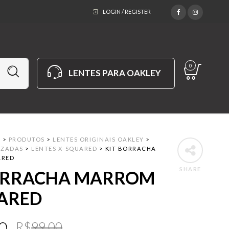
LOGIN / REGISTER
0
LENTES PARA OAKLEY
M
>
PRODUTOS
>
LENTES ORIGINAIS OAKLEY
>
IZADAS
>
LENTES X-SQUARED
>
KIT BORRACHA
ARED
SHARE
ORRACHA MARROM
ARED
Original
Current
0
R$
99.00