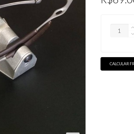
KIT
BORRACH
MARROM
X-
SQUARED
QUANTIDA
CALCULAR F