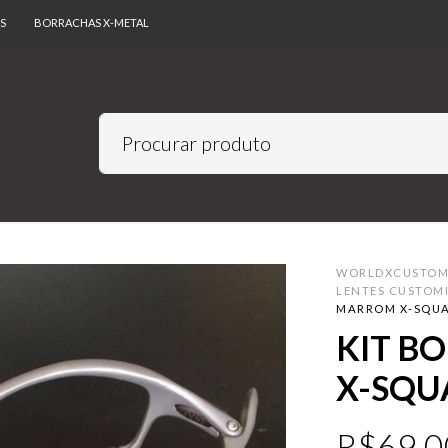
S
BORRACHAS X-METAL
WORLDXCUSTO
LENTES CUSTOM
MARROM X-SQU
KIT B
X-SQU
R$
69.0