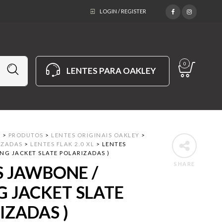
LOGIN / REGISTER
0
LENTES PARA OAKLEY
M
>
PRODUTOS
>
LENTES ORIGINAIS OAKLEY
>
IZADAS
>
LENTES FLAK 2.0 XL
>
LENTES
NG JACKET SLATE POLARIZADAS )
SHARE
S JAWBONE /
G JACKET SLATE
IZADAS )