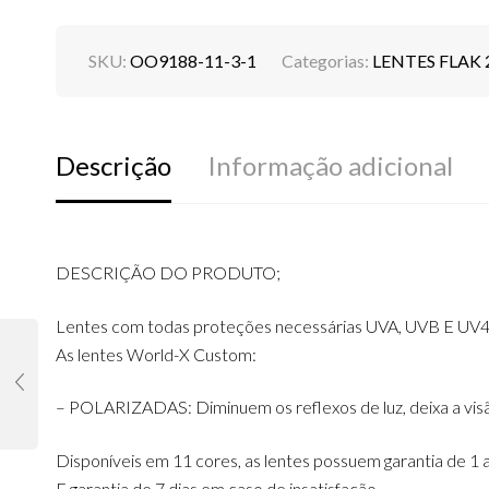
SKU:
OO9188-11-3-1
Categorias:
LENTES FLAK 2
Descrição
Informação adicional
DESCRIÇÃO DO PRODUTO;
Lentes com todas proteções necessárias UVA, UVB E UV4
As lentes World-X Custom:
– POLARIZADAS: Diminuem os reflexos de luz, deixa a visão 
Disponíveis em 11 cores, as lentes possuem garantia de 1 
E garantia de 7 dias em caso de insatisfação.