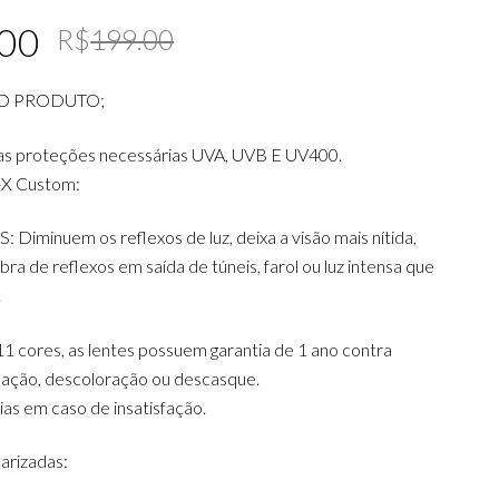
Original
Current
.00
R$
199.00
price
price
O PRODUTO;
was:
is:
R$199.00.
R$179.00.
as proteções necessárias UVA, UVB E UV400.
-X Custom:
iminuem os reflexos de luz, deixa a visão mais nítida,
ra de reflexos em saída de túneis, farol ou luz intensa que
.
1 cores, as lentes possuem garantia de 1 ano contra
icação, descoloração ou descasque.
dias em caso de insatisfação.
arizadas: