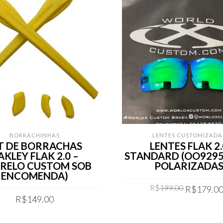
BORRACHINHAS
LENTES CUSTOMIZADA
T DE BORRACHAS
LENTES FLAK 2.
AKLEY FLAK 2.0 –
STANDARD (OO9295
RELO CUSTOM SOB
POLARIZADA
ENCOMENDA)
Original
R$
199.00
R$
179.0
price
R$
149.00
was:
COMPRAR
COMPRAR
R$199.00