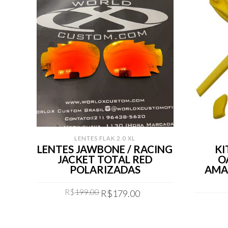
LENTES FLAK 2.0 XL
LENTES JAWBONE / RACING
KI
JACKET TOTAL RED
O
POLARIZADAS
AMA
Original
Current
R$
199.00
R$
179.00
price
price
was:
is:
COMPRAR
R$199.00.
R$179.00.