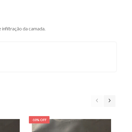
infiltração da camada.
-10% OFF
-10%