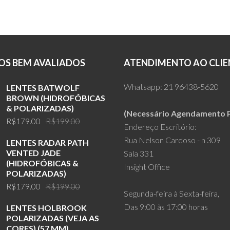
S BEM AVALIADOS
ATENDIMENTO AO CLIE
Whatsapp:
21 96438-5620
LENTES BATWOLF
BROWN (HIDROFÓBICAS
& POLARIZADAS)
(Necessário Agendamento P
Original
Current
R$
179.00
R$
199.00
Endereço Escritório:
price
price
Rua Nelson Cardoso - n 309
LENTES RADAR PATH
was:
is:
VENTED JADE
Sala 331
R$199.00.
R$179.00.
(HIDROFÓBICAS &
Insight Office
POLARIZADAS)
Original
Current
R$
179.00
R$
199.00
Segunda-feira à Sexta-feira,
price
price
Das 9:00 às 17:00 horas
LENTES HOLBROOK
was:
is:
POLARIZADAS (VEJA AS
R$199.00.
R$179.00.
CORES) (57 MM)