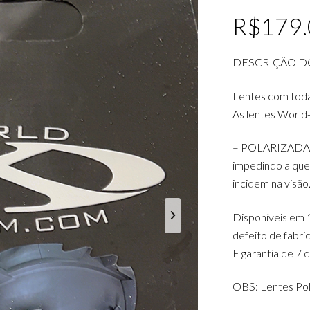
R$
179
DESCRIÇÃO D
Lentes com tod
As lentes World
– POLARIZADAS: D
impedindo a queb
incidem na visão
Disponíveis em 1
defeito de fabr
E garantia de 7 
OBS: Lentes Pol