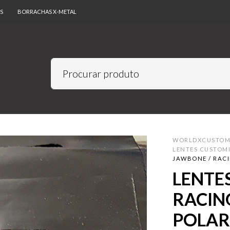
S
BORRACHAS X-METAL
WORLDXCUSTO
LENTES CUSTOM
JAWBONE / RACI
LENTE
RACIN
POLAR