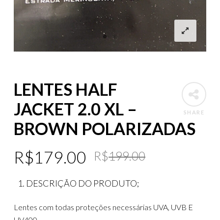
LENTES HALF
JACKET 2.0 XL –
SHARE
BROWN POLARIZADAS
Original
Current
R$
179.00
R$
199.00
price
price
DESCRIÇÃO DO PRODUTO;
was:
is:
R$199.00
R$179.00
Lentes com todas proteções necessárias UVA, UVB E
UV400.