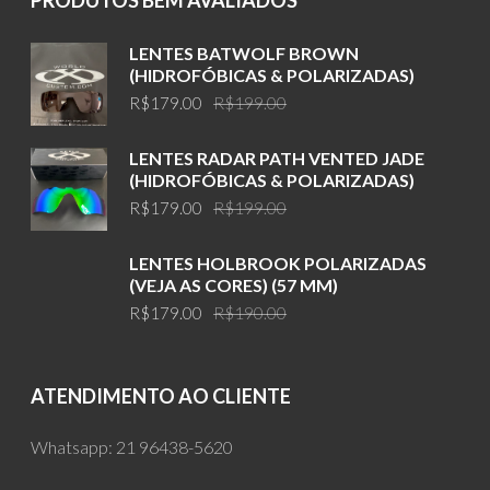
PRODUTOS BEM AVALIADOS
LENTES BATWOLF BROWN
(HIDROFÓBICAS & POLARIZADAS)
Original
Current
R$
179.00
R$
199.00
price
price
was:
is:
LENTES RADAR PATH VENTED JADE
R$199.00.
R$179.00.
(HIDROFÓBICAS & POLARIZADAS)
Original
Current
R$
179.00
R$
199.00
price
price
was:
is:
LENTES HOLBROOK POLARIZADAS
R$199.00.
R$179.00.
(VEJA AS CORES) (57 MM)
Original
Current
R$
179.00
R$
190.00
price
price
was:
is:
R$190.00.
R$179.00.
ATENDIMENTO AO CLIENTE
Whatsapp:
21 96438-5620