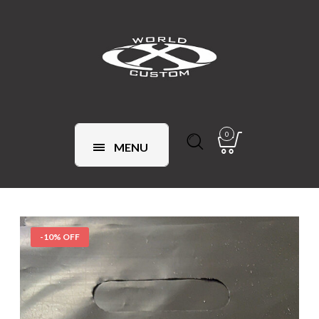
0
MENU
-10% OFF