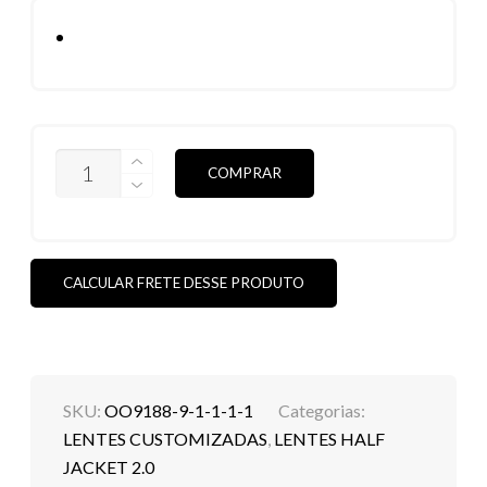
LENTES
COMPRAR
HALF
JACKET
2.0
XL
-
BROWN
CALCULAR FRETE DESSE PRODUTO
POLARIZADAS
QUANTIDADE
SKU:
OO9188-9-1-1-1-1
Categorias:
LENTES CUSTOMIZADAS
,
LENTES HALF
JACKET 2.0