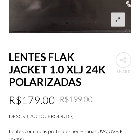
LENTES FLAK
JACKET 1.0 XLJ 24K
SHARE
POLARIZADAS
Original
Current
R$
179.00
R$
199.00
price
price
DESCRIÇÃO DO PRODUTO;
was:
is:
R$199.00
R$179.00
Lentes com todas proteções necessárias UVA, UVB E
UV400.