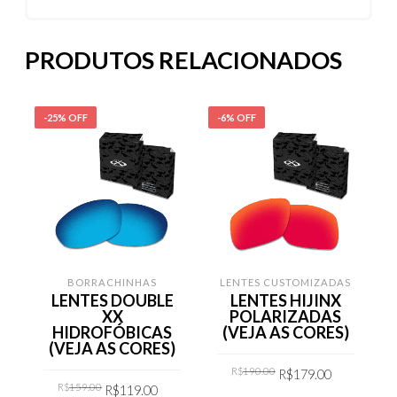
PRODUTOS RELACIONADOS
-25% OFF
-6% OFF
-
BORRACHINHAS
LENTES CUSTOMIZADAS
LENTES DOUBLE
LENTES HIJINX
XX
POLARIZADAS
HIDROFÓBICAS
(VEJA AS CORES)
(VEJA AS CORES)
Original
Current
R$
190.00
R$
179.00
price
price
Original
Current
R$
159.00
R$
119.00
was:
is:
price
price