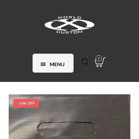
0
MENU
-10% OFF