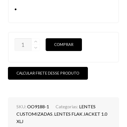
LENTES
COMPRAR
FLAK
JACKET
1.0
XLJ
24K
POLARIZADAS
CALCULAR FRETE DESSE PRODUTO
QUANTIDADE
SKU:
OO9188-1
Categorias:
LENTES
CUSTOMIZADAS
,
LENTES FLAK JACKET 1.0
XLJ