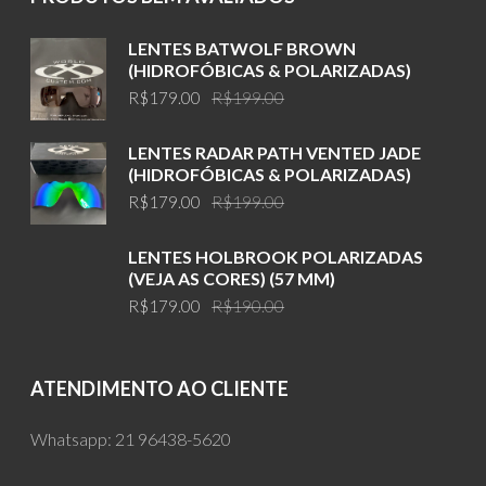
LENTES BATWOLF BROWN
(HIDROFÓBICAS & POLARIZADAS)
Original
Current
R$
179.00
R$
199.00
price
price
was:
is:
LENTES RADAR PATH VENTED JADE
R$199.00.
R$179.00.
(HIDROFÓBICAS & POLARIZADAS)
Original
Current
R$
179.00
R$
199.00
price
price
was:
is:
LENTES HOLBROOK POLARIZADAS
R$199.00.
R$179.00.
(VEJA AS CORES) (57 MM)
Original
Current
R$
179.00
R$
190.00
price
price
was:
is:
R$190.00.
R$179.00.
ATENDIMENTO AO CLIENTE
Whatsapp:
21 96438-5620