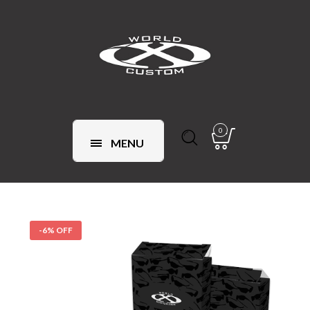
0
MENU
-6% OFF