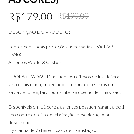
Original
Current
R$
179.00
R$
190.00
price
price
DESCRIÇÃO DO PRODUTO;
was:
is:
R$190.00
R$179.00
Lentes com todas proteções necessárias UVA, UVB E
UV400.
As lentes World-X Custom:
– POLARIZADAS: Diminuem os reflexos de luz, deixa a
visão mais nítida, impedindo a quebra de reflexos em
saída de túneis, farol ou luz intensa que incidem na visão.
Disponíveis em 11 cores, as lentes possuem garantia de 1
ano contra defeito de fabricação, descoloração ou
descasque.
E garantia de 7 dias em caso de insatisfação.