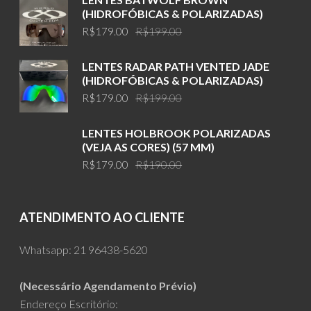
(HIDROFÓBICAS & POLARIZADAS)
Original
Current
R$
179.00
R$
199.00
price
price
was:
is:
LENTES RADAR PATH VENTED JADE
R$199.00.
R$179.00.
(HIDROFÓBICAS & POLARIZADAS)
Original
Current
R$
179.00
R$
199.00
price
price
was:
is:
LENTES HOLBROOK POLARIZADAS
R$199.00.
R$179.00.
(VEJA AS CORES) (57 MM)
Original
Current
R$
179.00
R$
190.00
price
price
was:
is:
R$190.00.
R$179.00.
ATENDIMENTO AO CLIENTE
Whatsapp:
21 96438-5620
(Necessário Agendamento Prévio)
Endereço Escritório: