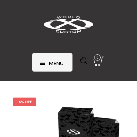
0
MENU
-6% OFF