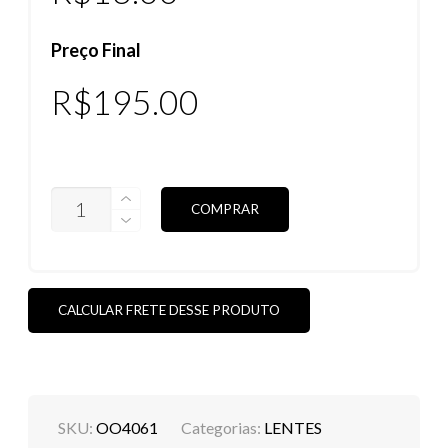
Preço Final
R$
195.00
LENTES
COMPRAR
DEVIATION
POLARIZADAS
(VEJA
AS
CORES)
QUANTIDADE
CALCULAR FRETE DESSE PRODUTO
SKU:
OO4061
Categorias:
LENTES