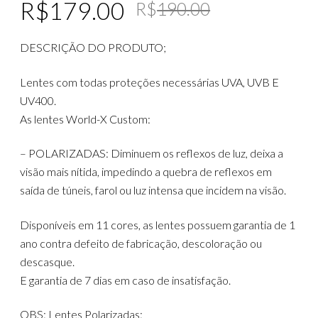
Original
Current
R$
179.00
R$
190.00
price
price
DESCRIÇÃO DO PRODUTO;
was:
is:
R$190.00
R$179.00
Lentes com todas proteções necessárias UVA, UVB E
UV400.
As lentes World-X Custom:
– POLARIZADAS: Diminuem os reflexos de luz, deixa a
visão mais nítida, impedindo a quebra de reflexos em
saída de túneis, farol ou luz intensa que incidem na visão.
Disponíveis em 11 cores, as lentes possuem garantia de 1
ano contra defeito de fabricação, descoloração ou
descasque.
E garantia de 7 dias em caso de insatisfação.
OBS: Lentes Polarizadas: