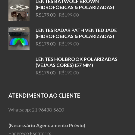
LENTES BATWOLF BROWN
(HIDROFÓBICAS & POLARIZADAS)
Original
Current
R$
179.00
R$
199.00
price
price
was:
is:
LENTES RADAR PATH VENTED JADE
R$199.00.
R$179.00.
(HIDROFÓBICAS & POLARIZADAS)
Original
Current
R$
179.00
R$
199.00
price
price
was:
is:
LENTES HOLBROOK POLARIZADAS
R$199.00.
R$179.00.
(VEJA AS CORES) (57 MM)
Original
Current
R$
179.00
R$
190.00
price
price
was:
is:
R$190.00.
R$179.00.
ATENDIMENTO AO CLIENTE
Whatsapp:
21 96438-5620
(Necessário Agendamento Prévio)
Endereço Escritório: