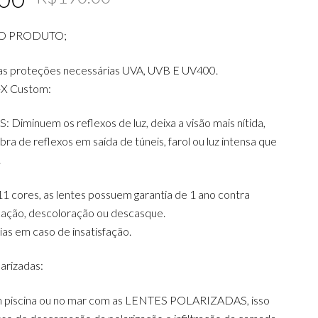
price
price
O PRODUTO;
was:
is:
R$190.00.
R$179.00.
as proteções necessárias UVA, UVB E UV400.
-X Custom:
iminuem os reflexos de luz, deixa a visão mais nítida,
ra de reflexos em saída de túneis, farol ou luz intensa que
.
1 cores, as lentes possuem garantia de 1 ano contra
icação, descoloração ou descasque.
dias em caso de insatisfação.
arizadas:
m piscina ou no mar com as LENTES POLARIZADAS, isso