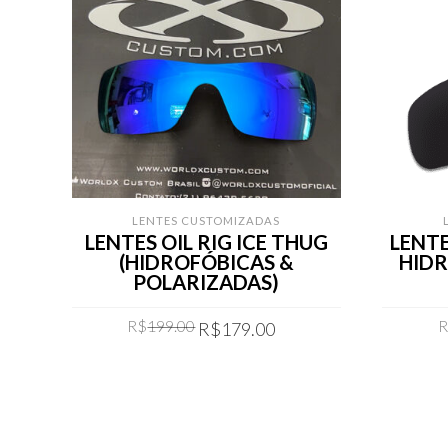
LENTES CUSTOMIZADAS
LENTES OIL RIG ICE THUG
LENTE
(HIDROFÓBICAS &
HIDR
POLARIZADAS)
Original
Current
R$
199.00
R$
179.00
price
price
was:
is:
COMPRAR
R$199.00.
R$179.00.