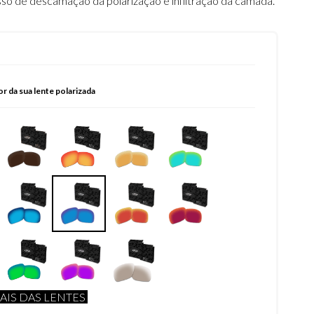
sso de descamação da polarização e infiltração da camada.
or da sua lente polarizada
AIS DAS LENTES