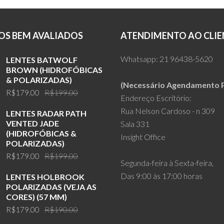
S BEM AVALIADOS
ATENDIMENTO AO CLIE
Whatsapp:
21 96438-5620
LENTES BATWOLF
BROWN (HIDROFÓBICAS
& POLARIZADAS)
(Necessário Agendamento P
Original
Current
R$
179.00
R$
199.00
Endereço Escritório:
price
price
Rua Nelson Cardoso - n 309
LENTES RADAR PATH
was:
is:
VENTED JADE
Sala 331
R$199.00.
R$179.00.
(HIDROFÓBICAS &
Insight Office
POLARIZADAS)
Original
Current
R$
179.00
R$
199.00
Segunda-feira à Sexta-feira,
price
price
Das 9:00 às 17:00 horas
LENTES HOLBROOK
was:
is:
POLARIZADAS (VEJA AS
R$199.00.
R$179.00.
CORES) (57 MM)
Original
Current
R$
179.00
R$
190.00
price
price