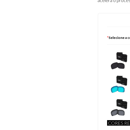
acelera o proce
*
Selecione a c
CORES RE