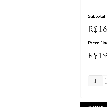
Subtotal
R$
16
Preço Fin
R$
19
LENTES
BREADBOX
(POLARIZA
(VEJA
AS
CORES)
QUANTIDA