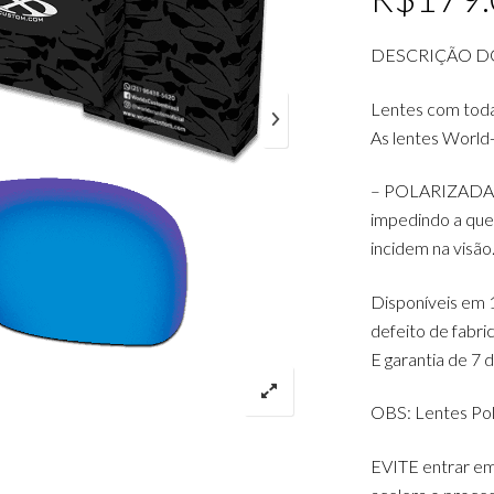
DESCRIÇÃO D
Lentes com tod
As lentes World
– POLARIZADAS: D
impedindo a queb
incidem na visão
Disponíveis em 1
defeito de fabr
E garantia de 7 
OBS: Lentes Pol
EVITE entrar e