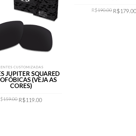
Original
R$
190.00
R$
179.0
price
was:
COMPRAR
R$190.00
LENTES CUSTOMIZADAS
S JUPITER SQUARED
OFÓBICAS (VEJA AS
CORES)
Original
Current
R$
159.00
R$
119.00
price
price
was:
is:
COMPRAR
R$159.00.
R$119.00.