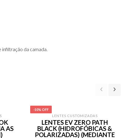
infiltração da camada.
-10% OFF
-13%
S
LENTES CUSTOMIZADAS
OOK
LENTES EV ZERO PATH
A AS
BLACK (HIDROFÓBICAS &
)
POLARIZADAS) (MEDIANTE