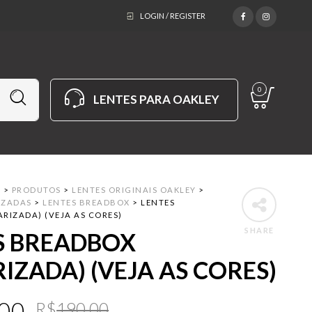
LOGIN / REGISTER
0
LENTES PARA OAKLEY
M
>
PRODUTOS
>
LENTES ORIGINAIS OAKLEY
>
IZADAS
>
LENTES BREADBOX
>
LENTES
RIZADA) (VEJA AS CORES)
SHARE
S BREADBOX
IZADA) (VEJA AS CORES)
Original
Current
.00
R$
190.00