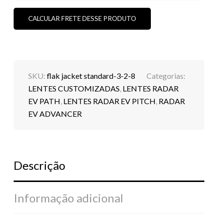
EV
-
CINZA
CALCULAR FRETE DESSE PRODUTO
CUSTOM
(PADRÃO
ORIGINAL)
(SOB
ENCOMENDA)
QUANTIDADE
SKU:
flak jacket standard-3-2-8
Categorias:
LENTES CUSTOMIZADAS
,
LENTES RADAR
EV PATH
,
LENTES RADAR EV PITCH
,
RADAR
EV ADVANCER
Descrição
Informação adicional