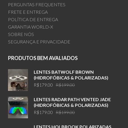
PERGUNTAS FREQUENTES
FRETE E ENTREGA
POLÍTICA DE ENTREGA
GARANTIA WORLD-X
SOBRE NÓS
SEGURANÇA E PRIVACIDADE
PRODUTOS BEM AVALIADOS
LENTES BATWOLF BROWN
(HIDROFÓBICAS & POLARIZADAS)
Original
Current
R$
179.00
R$
199.00
price
price
was:
is:
LENTES RADAR PATH VENTED JADE
R$199.00.
R$179.00.
(HIDROFÓBICAS & POLARIZADAS)
Original
Current
R$
179.00
R$
199.00
price
price
was:
is:
LENTES HOLBROOK POLARIZADAS