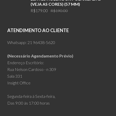
R$199.00.
R$179.00.
(VEJA AS CORES) (57 MM)
Original
Current
R$
179.00
R$
190.00
price
price
was:
is:
R$190.00.
R$179.00.
ATENDIMENTO AO CLIENTE
Whatsapp:
21 96438-5620
(Necessário Agendamento Prévio)
Endereço Escritório:
Rua Nelson Cardoso - n 309
Sala 331
Insight Office
Segunda-feira à Sexta-feira,
Das 9:00 às 17:00 horas