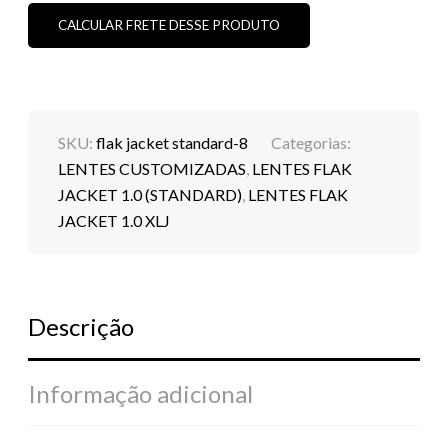
1.0
-
CALCULAR FRETE DESSE PRODUTO
BRANCO
CUSTOM
(PADRÃO
ORIGINAL)
(SOB
ENCOMENDA)
SKU:
flak jacket standard-8
Categorias:
QUANTIDADE
LENTES CUSTOMIZADAS
,
LENTES FLAK
JACKET 1.0 (STANDARD)
,
LENTES FLAK
JACKET 1.0 XLJ
Descrição
Informação adicional