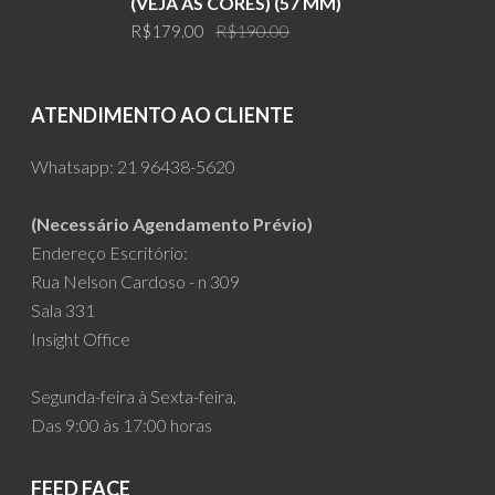
(VEJA AS CORES) (57 MM)
Original
Current
R$
179.00
R$
190.00
price
price
was:
is:
R$190.00.
R$179.00.
ATENDIMENTO AO CLIENTE
Whatsapp:
21 96438-5620
(Necessário Agendamento Prévio)
Endereço Escritório:
Rua Nelson Cardoso - n 309
Sala 331
Insight Office
Segunda-feira à Sexta-feira,
Das 9:00 às 17:00 horas
FEED FACE