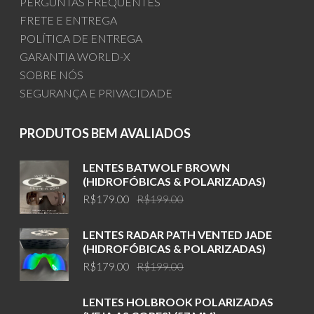
PERGUNTAS FREQUENTES
FRETE E ENTREGA
POLÍTICA DE ENTREGA
GARANTIA WORLD-X
SOBRE NÓS
SEGURANÇA E PRIVACIDADE
PRODUTOS BEM AVALIADOS
LENTES BATWOLF BROWN
(HIDROFÓBICAS & POLARIZADAS)
Original
Current
R$
179.00
R$
199.00
price
price
was:
is:
LENTES RADAR PATH VENTED JADE
R$199.00.
R$179.00.
(HIDROFÓBICAS & POLARIZADAS)
Original
Current
R$
179.00
R$
199.00
price
price
was:
is:
LENTES HOLBROOK POLARIZADAS
R$199.00.
R$179.00.