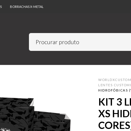
S
BORRACHAS X-METAL
WORLDXCUSTO
LENTES CUSTOM
HIDROFÓBICAS (
KIT 3 
XS HID
CORES