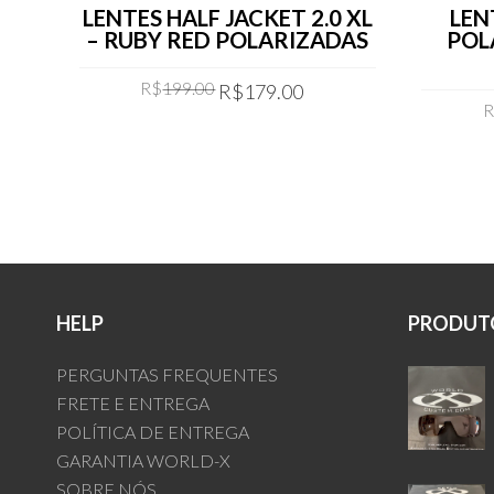
LENTES HALF JACKET 2.0 XL
LEN
– RUBY RED POLARIZADAS
POL
Original
Current
R$
199.00
R$
179.00
price
price
was:
is:
COMPRAR
R$199.00.
R$179.00.
HELP
PRODUTO
PERGUNTAS FREQUENTES
FRETE E ENTREGA
POLÍTICA DE ENTREGA
GARANTIA WORLD-X
SOBRE NÓS