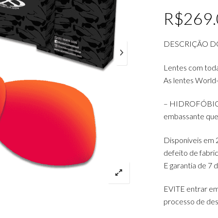
R$
269
DESCRIÇÃO D
Lentes com tod
As lentes World
– HIDROFÓBICAS:
embassante que 
Disponíveis em 2
defeito de fabr
E garantia de 7 
EVITE entrar em
processo de des