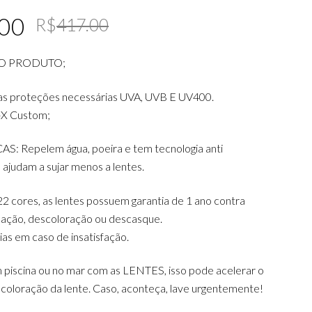
Original
Current
.00
R$
417.00
price
price
O PRODUTO;
was:
is:
R$417.00.
R$269.00.
as proteções necessárias UVA, UVB E UV400.
-X Custom;
 Repelem água, poeira e tem tecnologia anti
ajudam a sujar menos a lentes.
2 cores, as lentes possuem garantia de 1 ano contra
icação, descoloração ou descasque.
dias em caso de insatisfação.
 piscina ou no mar com as LENTES, isso pode acelerar o
coloração da lente. Caso, aconteça, lave urgentemente!