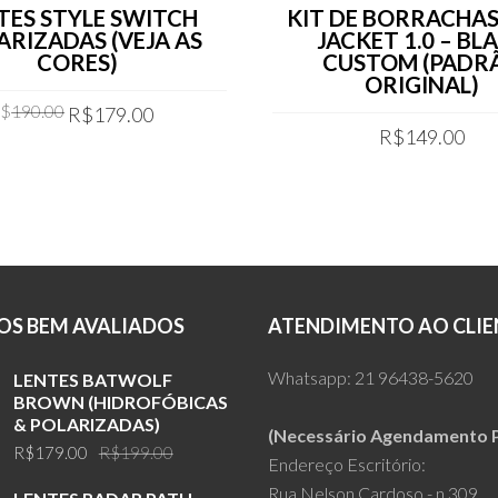
TES STYLE SWITCH
KIT DE BORRACHAS
ARIZADAS (VEJA AS
JACKET 1.0 – BL
CORES)
CUSTOM (PADR
ORIGINAL)
Original
Current
R$
190.00
R$
179.00
price
price
R$
149.00
was:
is:
COMPRAR
COMPRAR
R$190.00.
R$179.00.
S BEM AVALIADOS
ATENDIMENTO AO CLIE
Whatsapp:
21 96438-5620
LENTES BATWOLF
BROWN (HIDROFÓBICAS
& POLARIZADAS)
(Necessário Agendamento P
Original
Current
R$
179.00
R$
199.00
Endereço Escritório:
price
price
Rua Nelson Cardoso - n 309