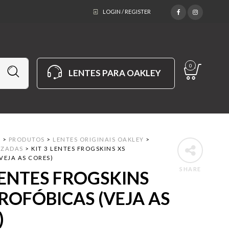
LOGIN / REGISTER
0
LENTES PARA OAKLEY
M
>
PRODUTOS
>
LENTES ORIGINAIS OAKLEY
>
IZADAS
>
KIT 3 LENTES FROGSKINS XS
VEJA AS CORES)
SHARE
LENTES FROGSKINS
ROFÓBICAS (VEJA AS
)