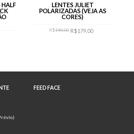
 HALF
LENTES JULIET
ACK
POLARIZADAS (VEJA AS
ÃO
CORES)
Original
Current
R$
190.00
R$
179.00
price
price
was:
is:
COMPRAR
R$190.00.
R$179.00.
NTE
FEED FACE
révio)