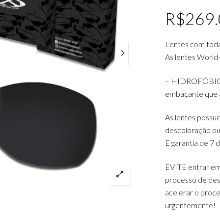
R$
269
Lentes com tod
As lentes World
– HIDROFÓBICAS:
embaçante que a
As lentes possue
descoloração ou
E garantia de 7 
EVITE entrar em
processo de des
acelerar o proce
urgentemente!