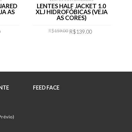
QUARED
LENTES HALF JACKET 1.0
L
JA AS
XLJ HIDROFÓBICAS (VEJA
B
AS CORES)
Current
Original
Current
R$
159.00
0
R$
139.00
price
price
price
is:
was:
is:
COMPRAR
.
R$119.00.
R$159.00.
R$139.00.
NTE
FEED FACE
révio)