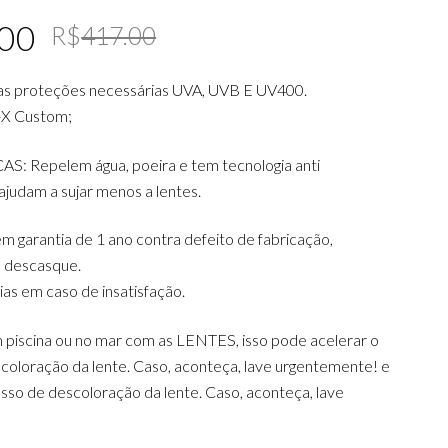
Original
Current
.00
R$
417.00
price
price
as proteções necessárias UVA, UVB E UV400.
was:
is:
-X Custom;
R$417.00.
R$269.00.
 Repelem água, poeira e tem tecnologia anti
judam a sujar menos a lentes.
m garantia de 1 ano contra defeito de fabricação,
 descasque.
dias em caso de insatisfação.
 piscina ou no mar com as LENTES, isso pode acelerar o
coloração da lente. Caso, aconteça, lave urgentemente! e
sso de descoloração da lente. Caso, aconteça, lave