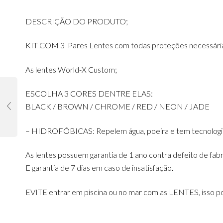
DESCRIÇÃO DO PRODUTO;
KIT COM 3 Pares Lentes com todas proteções necessári
As lentes World-X Custom;
ESCOLHA 3 CORES DENTRE ELAS:
BLACK / BROWN / CHROME / RED / NEON / JADE
– HIDROFÓBICAS: Repelem água, poeira e tem tecnologia 
As lentes possuem garantia de 1 ano contra defeito de fab
E garantia de 7 dias em caso de insatisfação.
EVITE entrar em piscina ou no mar com as LENTES, isso po