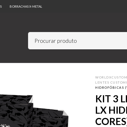
S
BORRACHAS X-METAL
WORLDXCUSTO
LENTES CUSTOM
HIDROFÓBICAS (
KIT 3 
LX HID
CORES