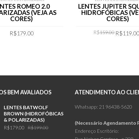
ENTES ROMEO 2.0
LENTES JUPITER S
ARIZADAS (VEJA AS
HIDROFÓBICAS (VE
CORES)
CORES)
Original
R$
159.00
R$
179.00
R$
119.0
price
was:
COMPRAR
COMPRAR
R$159.00
S BEM AVALIADOS
ATENDIMENTO AO CLIE
Whatsapp:
21 96438-5620
LENTES BATWOLF
BROWN (HIDROFÓBICAS
& POLARIZADAS)
(Necessário Agendamento P
Original
Current
R$
179.00
R$
199.00
Endereço Escritório:
price
price
Rua Nelson Cardoso - n 309