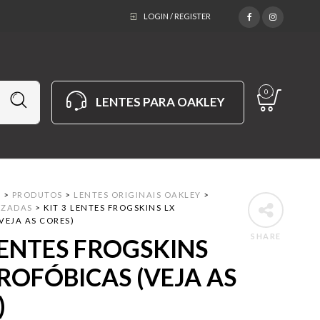
LOGIN / REGISTER
0
LENTES PARA OAKLEY
M
>
PRODUTOS
>
LENTES ORIGINAIS OAKLEY
>
IZADAS
>
KIT 3 LENTES FROGSKINS LX
VEJA AS CORES)
SHARE
LENTES FROGSKINS
ROFÓBICAS (VEJA AS
)