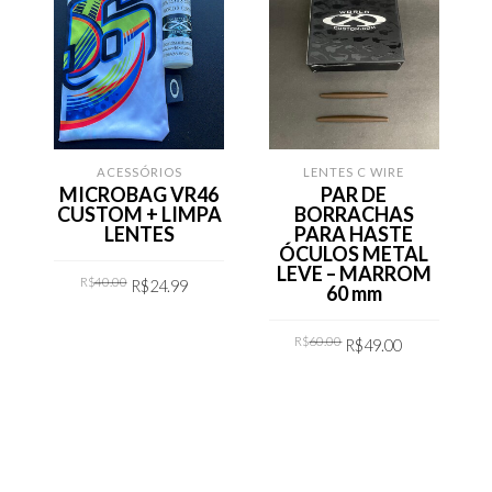
ACESSÓRIOS
LENTES C WIRE
MICROBAG VR46
PAR DE
CUSTOM + LIMPA
BORRACHAS
LENTES
PARA HASTE
ÓCULOS METAL
LEVE – MARROM
Original
Current
R$
40.00
R$
24.99
price
price
60 mm
was:
is:
R$40.00.
R$24.99.
COMPRAR
Original
Current
R$
60.00
R$
49.00
price
price
was:
is:
R$60.00.
R$49.00.
COMPRAR