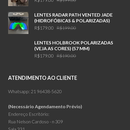
price
price
was:
is:
LENTES RADAR PATH VENTED JADE
R$199.00.
R$179.00.
(HIDROFÓBICAS & POLARIZADAS)
Original
Current
R$
179.00
R$
199.00
price
price
was:
is:
LENTES HOLBROOK POLARIZADAS
R$199.00.
R$179.00.
(VEJA AS CORES) (57 MM)
Original
Current
R$
179.00
R$
190.00
price
price
was:
is:
R$190.00.
R$179.00.
ATENDIMENTO AO CLIENTE
Whatsapp:
21 96438-5620
(Necessário Agendamento Prévio)
Endereço Escritório:
Rua Nelson Cardoso - n 309
Sala 331