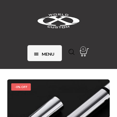
0
MENU
-0% OFF