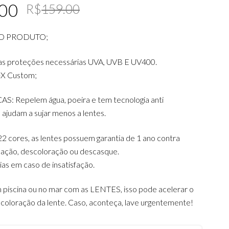
Original
Current
.00
R$
159.00
price
price
O PRODUTO;
was:
is:
R$159.00.
R$139.00.
as proteções necessárias UVA, UVB E UV400.
-X Custom;
 Repelem água, poeira e tem tecnologia anti
ajudam a sujar menos a lentes.
2 cores, as lentes possuem garantia de 1 ano contra
icação, descoloração ou descasque.
dias em caso de insatisfação.
 piscina ou no mar com as LENTES, isso pode acelerar o
coloração da lente. Caso, aconteça, lave urgentemente!