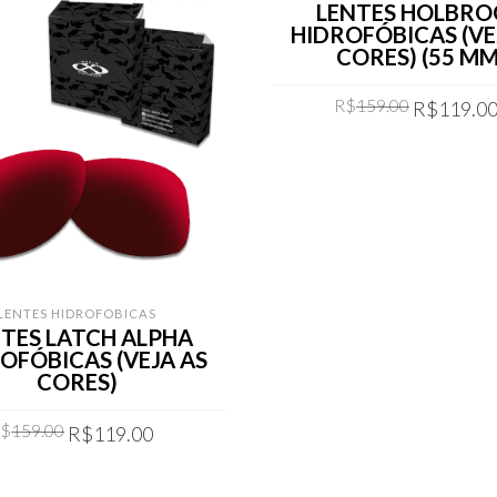
LENTES HOLBR
HIDROFÓBICAS (VE
CORES) (55 MM
Original
R$
159.00
R$
119.0
price
was:
COMPRAR
R$159.00
LENTES HIDROFOBICAS
TES LATCH ALPHA
OFÓBICAS (VEJA AS
CORES)
Original
Current
R$
159.00
R$
119.00
price
price
was:
is:
COMPRAR