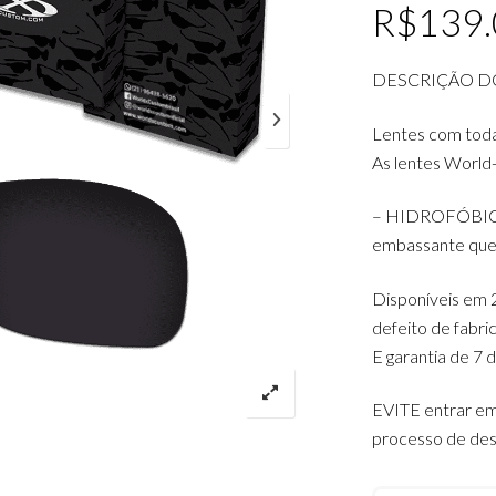
R$
139
DESCRIÇÃO D
Lentes com tod
As lentes World
– HIDROFÓBICAS:
embassante que 
Disponíveis em 2
defeito de fabr
E garantia de 7 
EVITE entrar em
processo de des