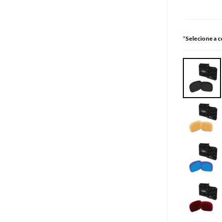
*
Selecione a c