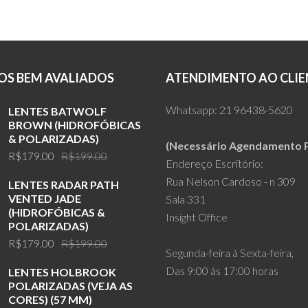
R$159.00.
R$119.00.
S BEM AVALIADOS
ATENDIMENTO AO CLIE
Whatsapp:
21 96438-5620
LENTES BATWOLF
BROWN (HIDROFÓBICAS
& POLARIZADAS)
(Necessário Agendamento P
Original
Current
R$
179.00
R$
199.00
Endereço Escritório:
price
price
Rua Nelson Cardoso - n 309
LENTES RADAR PATH
was:
is:
VENTED JADE
Sala 331
R$199.00.
R$179.00.
(HIDROFÓBICAS &
Insight Office
POLARIZADAS)
Original
Current
R$
179.00
R$
199.00
Segunda-feira à Sexta-feira,
price
price
Das 9:00 às 17:00 horas
LENTES HOLBROOK
was:
is:
POLARIZADAS (VEJA AS
R$199.00.
R$179.00.
CORES) (57 MM)