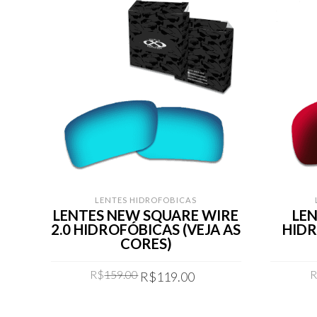
LENTES HIDROFOBICAS
LENTES NEW SQUARE WIRE
LEN
2.0 HIDROFÓBICAS (VEJA AS
HIDR
CORES)
Original
Current
R$
159.00
R$
119.00
price
price
was:
is:
COMPRAR