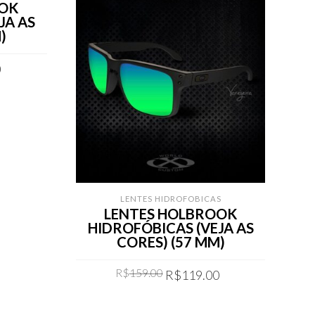
OOK
JA AS
)
Current
0
price
is:
.
R$119.00.
LENTES HIDROFOBICAS
LENTES HOLBROOK
HIDROFÓBICAS (VEJA AS
H
CORES) (57 MM)
Original
Current
R$
159.00
R$
119.00
price
price
was:
is:
COMPRAR