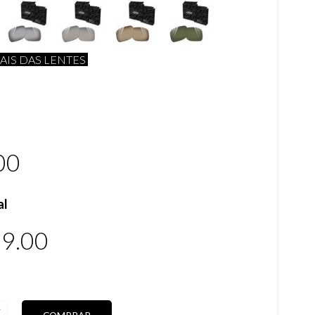
AIS DAS LENTES
00
al
9.00