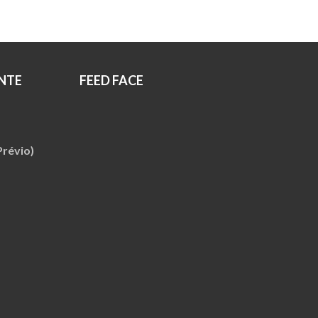
R$159.00.
R$119.00.
NTE
FEED FACE
révio)