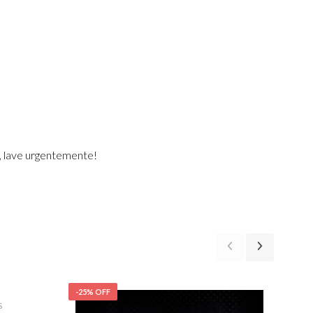
, lave urgentemente!
-25% OFF
-25%
S