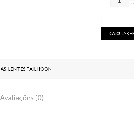
TAILHOOK
HIDROFÓB
(VEJA
AS
CORES)
QUANTIDA
CALCULAR F
CAS
,
LENTES TAILHOOK
Avaliações (0)