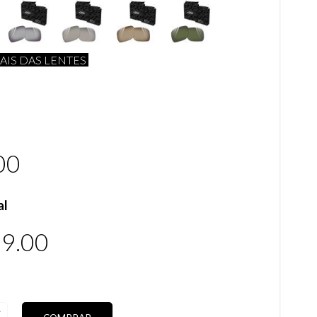
AIS DAS LENTES
00
al
9.00