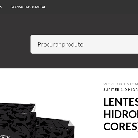
S
BORRACHAS X-METAL
WORLDXCUSTO
JUPITER 1.0 HID
LENTES
HIDRO
CORES