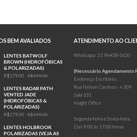
was:
is:
R$159.00
R$29.90.
R$14.99.
S BEM AVALIADOS
ATENDIMENTO AO CLIE
Whatsapp:
21 96438-5620
LENTES BATWOLF
BROWN (HIDROFÓBICAS
& POLARIZADAS)
(Necessário Agendamento P
Original
Current
R$
179.00
R$
199.00
Endereço Escritório:
price
price
Rua Nelson Cardoso - n 309
LENTES RADAR PATH
was:
is:
VENTED JADE
Sala 331
R$199.00.
R$179.00.
(HIDROFÓBICAS &
Insight Office
POLARIZADAS)
Original
Current
R$
179.00
R$
199.00
Segunda-feira à Sexta-feira,
price
price
Das 9:00 às 17:00 horas
LENTES HOLBROOK
was:
is:
POLARIZADAS (VEJA AS
R$199.00.
R$179.00.