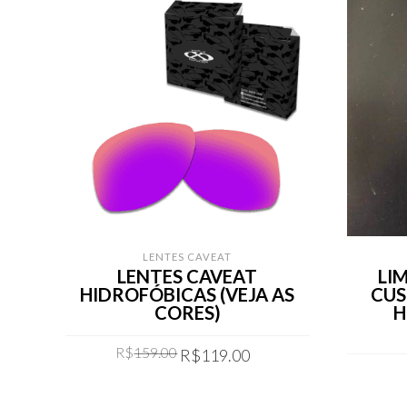
LENTES CAVEAT
LENTES CAVEAT
LI
HIDROFÓBICAS (VEJA AS
CUS
CORES)
H
Original
Current
R$
159.00
R$
119.00
price
price
was:
is:
COMPRAR