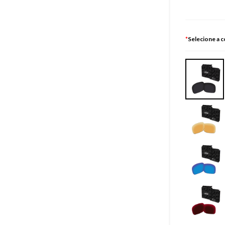
*
Selecione a c