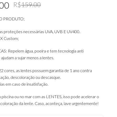
Original
Current
.00
R$
159.00
price
price
O PRODUTO;
was:
is:
R$159.00.
R$119.00.
as proteções necessárias UVA, UVB E UV400.
-X Custom;
 Repelem água, poeira e tem tecnologia anti
ajudam a sujar menos a lentes.
2 cores, as lentes possuem garantia de 1 ano contra
icação, descoloração ou descasque.
dias em caso de insatisfação.
 piscina ou no mar com as LENTES, isso pode acelerar o
coloração da lente. Caso, aconteça, lave urgentemente!