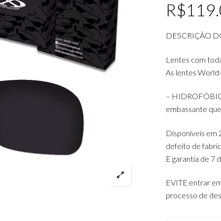
R$
119
DESCRIÇÃO D
Lentes com tod
As lentes World
– HIDROFÓBICAS:
embassante que 
Disponíveis em 2
defeito de fabr
E garantia de 7 
EVITE entrar em
processo de des