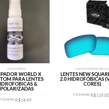
ACESSÓRIOS
LENTES HIDROFOBICA
MPADOR WORLD X
LENTES NEW SQUAR
TOM PARA LENTES
2.0 HIDROFÓBICAS (
IDROFOBICAS &
CORES)
POLARIZADAS
Original
R$
159.00
R$
119.0
Original
Current
R$
29.90
price
R$
14.99
price
price
was:
COMPRAR
COMPRAR