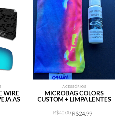
S
ACESSÓRIOS
E WIRE
MICROBAG COLORS
M
VEJA AS
CUSTOM + LIMPA LENTES
Original
Current
R$
40.00
R$
24.99
Current
price
price
0
price
was:
is:
COMPRAR
is:
R$40.00.
R$24.99.