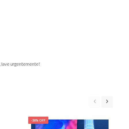
, lave urgentemente!
-38% OFF
-38%