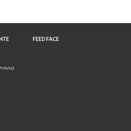
.
R$119.00.
NTE
FEED FACE
révio)