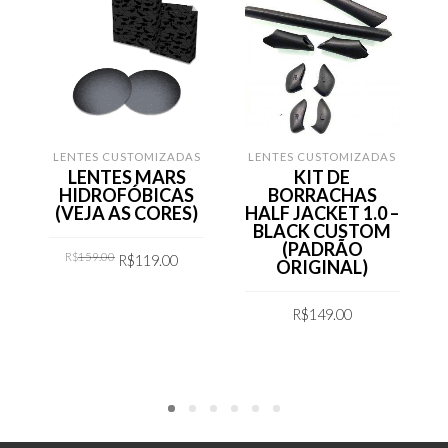
LENTES CUSTOMIZADAS
LENTES CUSTOMIZADAS
LENTES MARS
KIT DE
HIDROFÓBICAS
BORRACHAS
(VEJA AS CORES)
HALF JACKET 1.0 –
BLACK CUSTOM
(PADRÃO
Original
Current
R$
159.00
R$
119.00
price
price
ORIGINAL)
was:
is:
R$159.00.
R$119.00.
COMPRAR
R$
149.00
COMPRAR