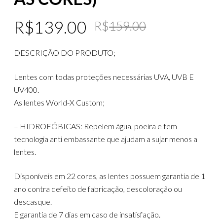
Original
Current
R$
139.00
R$
159.00
price
price
DESCRIÇÃO DO PRODUTO;
was:
is:
R$159.00
R$139.00
Lentes com todas proteções necessárias UVA, UVB E
UV400.
As lentes World-X Custom;
– HIDROFÓBICAS: Repelem água, poeira e tem
tecnologia anti embassante que ajudam a sujar menos a
lentes.
Disponíveis em 22 cores, as lentes possuem garantia de 1
ano contra defeito de fabricação, descoloração ou
descasque.
E garantia de 7 dias em caso de insatisfação.