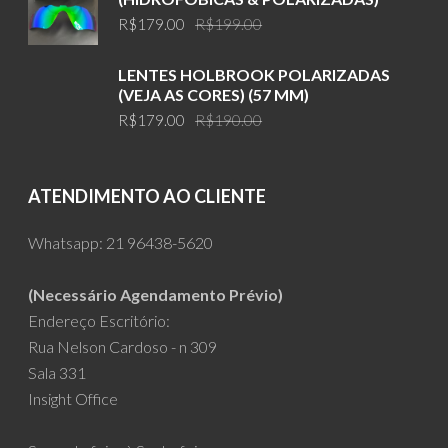
Original
Current
R$
179.00
R$
199.00
price
price
was:
is:
LENTES HOLBROOK POLARIZADAS
R$199.00.
R$179.00.
(VEJA AS CORES) (57 MM)
Original
Current
R$
179.00
R$
190.00
price
price
was:
is:
R$190.00.
R$179.00.
ATENDIMENTO AO CLIENTE
Whatsapp:
21 96438-5620
(Necessário Agendamento Prévio)
Endereço Escritório:
Rua Nelson Cardoso - n 309
Sala 331
Insight Office