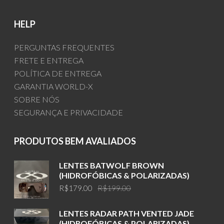
HELP
PERGUNTAS FREQUENTES
FRETE E ENTREGA
POLÍTICA DE ENTREGA
GARANTIA WORLD-X
SOBRE NÓS
SEGURANÇA E PRIVACIDADE
PRODUTOS BEM AVALIADOS
LENTES BATWOLF BROWN
(HIDROFÓBICAS & POLARIZADAS)
Original
Current
R$
179.00
R$
199.00
price
price
was:
is:
LENTES RADAR PATH VENTED JADE
R$199.00.
R$179.00.
(HIDROFÓBICAS & POLARIZADAS)