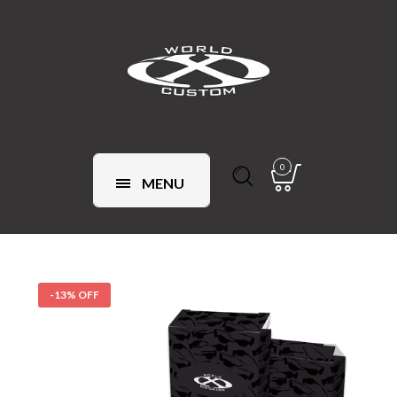
0
MENU
-13% OFF