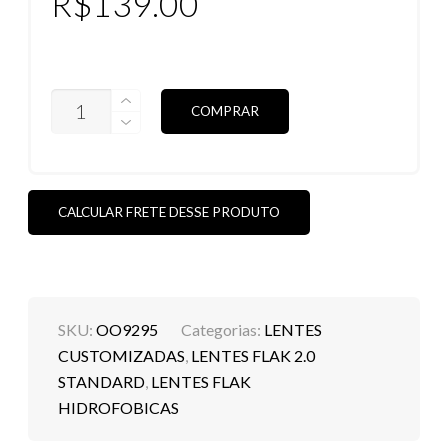
R$
139.00
LENTES
COMPRAR
FLAK
2.0
STANDARD
HIDROFÓBICAS
(VEJA
AS
CALCULAR FRETE DESSE PRODUTO
CORES)
QUANTIDADE
SKU:
OO9295
Categorias:
LENTES
CUSTOMIZADAS
,
LENTES FLAK 2.0
STANDARD
,
LENTES FLAK
HIDROFOBICAS