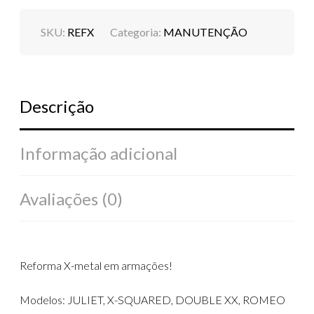
=
CONSULTE
SKU:
REFX
Categoria:
MANUTENÇÃO
NO
WHATSAPP
QUANTIDADE
Descrição
Informação adicional
Avaliações (0)
Reforma X-metal em armações!
Modelos: JULIET, X-SQUARED, DOUBLE XX, ROMEO