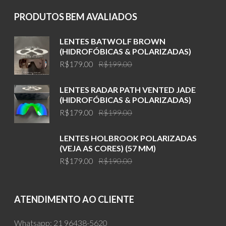
PRODUTOS BEM AVALIADOS
LENTES BATWOLF BROWN
(HIDROFÓBICAS & POLARIZADAS)
Original
Current
R$
179.00
R$
199.00
price
price
was:
is:
LENTES RADAR PATH VENTED JADE
R$199.00.
R$179.00.
(HIDROFÓBICAS & POLARIZADAS)
Original
Current
R$
179.00
R$
199.00
price
price
was:
is:
LENTES HOLBROOK POLARIZADAS
R$199.00.
R$179.00.
(VEJA AS CORES) (57 MM)
Original
Current
R$
179.00
R$
190.00
price
price
was:
is:
R$190.00.
R$179.00.
ATENDIMENTO AO CLIENTE
Whatsapp:
21 96438-5620