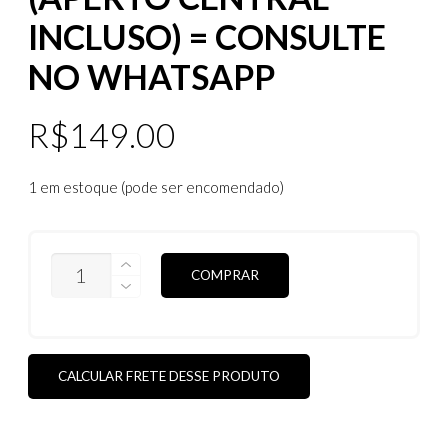
INCLUSO) = CONSULTE
NO WHATSAPP
R$
149.00
1 em estoque (pode ser encomendado)
REFORMA
COMPRAR
X-
METAL
EM
ÓCULOS
DE
TITANIO
CALCULAR FRETE DESSE PRODUTO
ORIGINAIS
(APERTO
CENTRAL
INCLUSO)